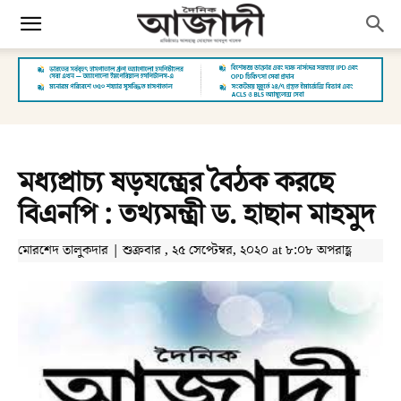
মধ্যপ্রাচ্য ষড়যন্ত্রের বৈঠক করছে
বিএনপি : তথ্যমন্ত্রী ড. হাছান মাহমুদ
মোরশেদ তালুকদার | শুক্রবার , ২৫ সেপ্টেম্বর, ২০২০ at ৮:০৮ অপরাহ্ণ