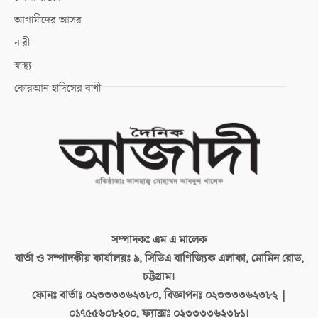
আগামীদের আসর
নারী
স্বাস্থ্য
কোরআন হাদিসের বাণী
সম্পাদকঃ
এম এ মালেক
বার্তা ও সম্পাদকীয় কার্যালয়ঃ
৯, সিডিএ বাণিজ্যিক এলাকা, মোমিন রোড,
চট্টগ্রাম।
ফোনঃ বার্তাঃ
০২৩৩৩৩৬২৩৮০, বিজ্ঞাপনঃ ০২৩৩৩৩৬২৩৮২ |
০১৭৫৫৬০৮২০০, ফ্যাক্সঃ ০২৩৩৩৩৬২৩৮১।