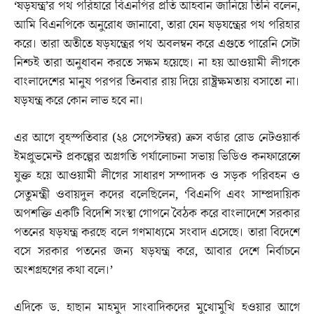
‘ষড়যন্ত্র’র পথ পরিহারে বিএনপির প্রতি আহবান জানিয়ে তিনি বলেন,
আমি বিএনপিকে অনুরোধ জানাবো, তারা যেন ষড়যন্ত্রের পথ পরিহার
করে। তারা অতীতে ষড়যন্ত্রের পথ অবলম্বন করে এগুতে পারেনি সেটা
নিশ্চই তারা অনুধাবন করতে সক্ষম হয়েছে। না হয় আওয়ামী লীগকে
বাংলাদেশের মানুষ পরপর তিনবার রায় দিয়ে রাষ্ট্রক্ষমতায় বসাতো না।
ষড়যন্ত্র করে কোন লাভ হবে না।
এর আগে বৃহস্পতিবার (২৪ সেপেস্টম্বর) ক্রস বর্ডার রোড নেটওয়ার্ক
ইমপ্রুভমেন্ট প্রকল্পের অগ্রগতি পর্যালোচনা সভায় ভিডিও কনফারেন্সে
যুক্ত হয়ে আওয়ামী লীগের সাধারণ সম্পাদক ও সড়ক পরিবহন ও
সেতুমন্ত্রী ওবায়দুল কদের বলেছিলেন, ‘বিএনপি এবং সাম্প্রদায়িক
অপশক্তি একটি বিদেশি সংস্থা গোপনে বৈঠক করে বাংলাদেশে সরকার
পতনের ষড়যন্ত্র করছে বলে গণমাধ্যমে সংবাদ এসেছে। তারা বিদেশে
বসে সরকার পতনের জন্য ষড়যন্ত্র করে, আবার দেশে নির্বাচনে
অংশগ্রহণের কথা বলে।’
এদিকে ড. হাছান মাহমুদ সাংবাদিকদের মুখোমুখি হওয়ার আগে