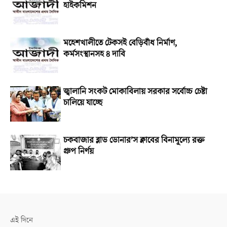
হাইকমিশন
মহেশখালীতে টেকসই বেড়িবাঁধ নির্মাণ,
কর্মসংস্থানসহ ৪ দাবি
জ্বালানি সংকট মোকাবিলায় সরকার সর্বোচ্চ চেষ্টা
চালিয়ে যাচ্ছে
চকবাজার ব্লাড ডোনার’স ক্লাবের বিনামূল্যে রক্ত
গ্রুপ নির্ণয়
এই দিনে