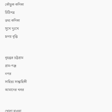
কৌতুক কণিকা
চিঠিপত্র
তথ্য কণিকা
সুখে দুঃখে
হৃদয় বৃত্তি
বৃহত্তর চট্টগ্রাম
গ্রাম-গঞ্জ
নগর
সাহিত্য সাপ্তাহিকী
আমাদের খবর
খোলা হাওয়া