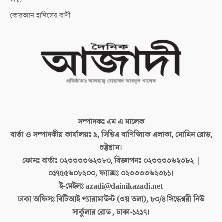
কোরআন হাদিসের বাণী
সম্পাদকঃ
এম এ মালেক
বার্তা ও সম্পাদকীয় কার্যালয়ঃ
৯, সিডিএ বাণিজ্যিক এলাকা, মোমিন রোড,
চট্টগ্রাম।
ফোনঃ বার্তাঃ
০২৩৩৩৩৬২৩৮০, বিজ্ঞাপনঃ ০২৩৩৩৩৬২৩৮২ |
০১৭৫৫৬০৮২০০, ফ্যাক্সঃ ০২৩৩৩৩৬২৩৮১।
ই-মেইলঃ
azadi@dainikazadi.net
ঢাকা অফিসঃ
বিটিআই প্যারামাউন্ট (৩য় তলা), ৮০/৪ সিদ্ধেশ্বরী নিউ
সার্কুলার রোড , ঢাকা-১২১৭।