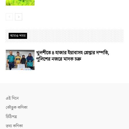
আরও খবর
খুলশীতে ৪ হাজার ইয়াবাসহ গ্রেপ্তার দম্পতি,
পুলিশের নজরে মাদক চক্র
এই দিনে
কৌতুক কণিকা
চিঠিপত্র
তথ্য কণিকা