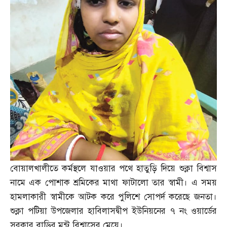
বোয়ালখালীতে কর্মস্থলে যাওয়ার পথে হাতুড়ি দিয়ে শুক্লা বিশ্বাস
নামে এক পোশাক শ্রমিকের মাথা ফাটালো তার স্বামী। এ সময়
হামলাকারী স্বামীকে আটক করে পুলিশে সোপর্দ করেছে জনতা।
শুক্লা পটিয়া উপজেলার হাবিলাসদ্বীপ ইউনিয়নের ৭ নং ওয়ার্ডের
সরকার বাড়ির মন্টু বিশ্বাসের মেয়ে।