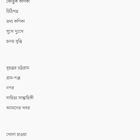
কৌতুক কণিকা
চিঠিপত্র
তথ্য কণিকা
সুখে দুঃখে
হৃদয় বৃত্তি
বৃহত্তর চট্টগ্রাম
গ্রাম-গঞ্জ
নগর
সাহিত্য সাপ্তাহিকী
আমাদের খবর
খোলা হাওয়া