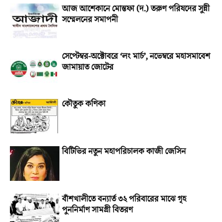
আজ আশেকানে মোস্তফা (দ.) তরুণ পরিষদের সুন্নী
সম্মেলনের সমাপনী
সেপ্টেম্বর-অক্টোবরে ‘লং মার্চ’, নভেম্বরে মহাসমাবেশ
জামায়াত জোটের
কৌতুক কণিকা
বিটিভির নতুন মহাপরিচালক কাজী জেসিন
বাঁশখালীতে বন্যার্ত ৩২ পরিবারের মাঝে গৃহ
পুননির্মাণ সামগ্রী বিতরণ