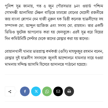
পুলিশ সূত্র জানায়, গত ৫ জুন পৌরসভার ৯নং ওয়ার্ড পশ্চিম
গোমদণ্ডী আলামিয়া টেণ্ডল বাড়িতে চাচাতো বোনের মেহেদী রজনীতে
জয় বাংলা স্লোগান দেন হাজী নুরুল হক ডিগ্রী কলেজ ছাত্রলীগের সহ
সম্পাদক মো. আব্দুল আজিজ এবং সদস্য মো. রায়হান। তার একটি
ভিডিও ফুটেজ আপলোড করা হয় ফেসবুকে। এরই সূত্র ধরে বিয়ের
দিন কমিউনিটি সেন্টার থেকে তাদের গ্রেপ্তার করা হয় তাদের।
বোয়ালখালী থানার ভারপ্রাপ্ত কর্মকর্তা (ওসি) মাহফুজুর রহমান বলেন,
গ্রেপ্তার দুই ছাত্রলীগ সদস্যকে জুলাই আন্দোলনে হামলার দায়ে হওয়া
মামলায় সন্দিগ্ধ আসামি হিসেবে আদালতে পাঠানো হয়েছে।