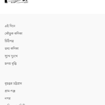
এই দিনে
কৌতুক কণিকা
চিঠিপত্র
তথ্য কণিকা
সুখে দুঃখে
হৃদয় বৃত্তি
বৃহত্তর চট্টগ্রাম
গ্রাম-গঞ্জ
নগর