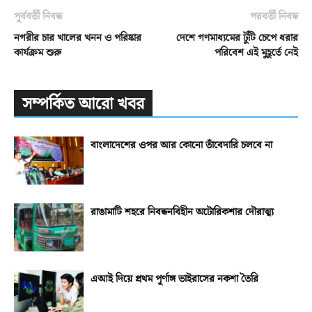
পূর্ববর্তী নিবন্ধ
পরবর্তী নিবন্ধ
নগরীর চার খালের খনন ও পরিষ্কার
দেশে গণমাধ্যমের টুঁটি চেপে ধরার
কার্যক্রম শুরু
পরিবেশ এই মুহূর্তে নেই
সম্পর্কিত আরো খবর
বাংলাদেশের ওপর আর কোনো তাঁবেদারি চলবে না
রাঙামাটি শহরে নিবন্ধনবিহীন অটোরিকশার দৌরাত্ম্য
এআই দিয়ে প্রথম পূর্ণাঙ্গ ভাইরাসের নকশা তৈরি