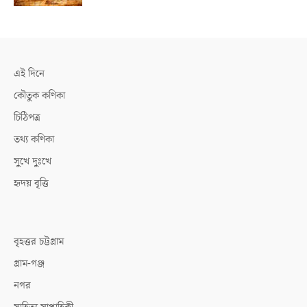
এই দিনে
কৌতুক কণিকা
চিঠিপত্র
তথ্য কণিকা
সুখে দুঃখে
হৃদয় বৃত্তি
বৃহত্তর চট্টগ্রাম
গ্রাম-গঞ্জ
নগর