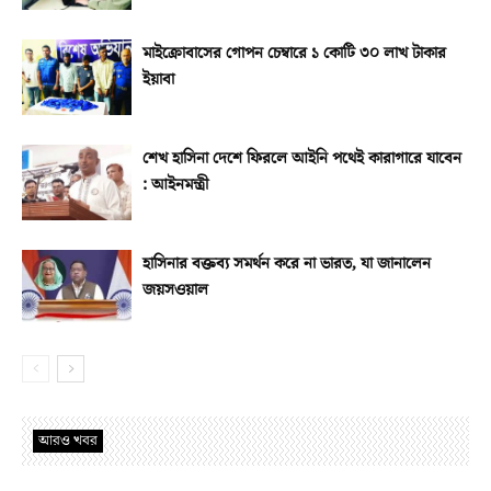
মাইক্রোবাসের গোপন চেম্বারে ১ কোটি ৩০ লাখ টাকার
ইয়াবা
শেখ হাসিনা দেশে ফিরলে আইনি পথেই কারাগারে যাবেন
: আইনমন্ত্রী
হাসিনার বক্তব্য সমর্থন করে না ভারত, যা জানালেন
জয়সওয়াল
আরও খবর