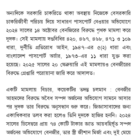
অন্যদিকে সরকারি চাকরিতে থাকা অবস্থায় নিজেকে বেসরকারি
চাকরিজীবী পরিচয় দিয়ে সাধারণ পাসপোর্ট নেওয়ার অভিযোগে
২০২৪ সালের ১৪ অক্টোবর বেনজিরের বিরুদ্ধে পৃথক মামলা করে
দুদক। সেই মামলায় দণ্ডবিধির ৪২০
,
৪৬৭
,
৪৬৮
,
৪৭১ ও ১০৯
ধারা
,
দুর্নীতি প্রতিরোধ আইন
,
১৯৪৭
–
এর ৫
(
২
)
ধারা এবং
বাংলাদেশ পাসপোর্ট অর্ডার
,
১৯৭৩
–
এর ১১ ধারা যুক্ত করা
হয়েছে। ২০২৫ সালের ২০ ফেব্রুয়ারি এই মামলায়ও বেনজীরের
বিরুদ্ধে গ্রেপ্তারি পরোয়ানা জারি করে আদালত।
একটি মামলায় বিচার
,
কয়েকটির তদন্ত চলমান
:
বেনজীর
আহমদের বিরুদ্ধে অবৈধ সম্পদ অর্জনের অভিযোগ সামনে আসার
পর দুদক তার বিরুদ্ধে অনুসন্ধান শুরু করে। জিজ্ঞাসাবাদের জন্য
একাধিকবার তলব করা হলেও তিনি দুদকে হাজির হননি। ২০২৪
সালের ডিসেম্বরে প্রায় ৭৪ কোটি টাকার জ্ঞাত আয়বহির্ভূত সম্পদ
অর্জনের অভিযোগে বেনজীর
,
তার স্ত্রী জীশান মির্জা এবং দুই মেয়ে