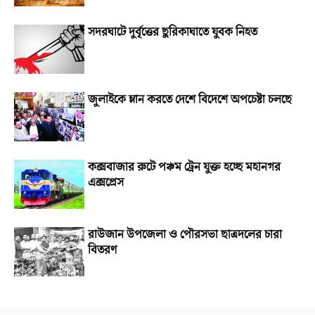
সদরঘাটে দুর্বৃত্তের ছুরিকাঘাতে যুবক নিহত
জুলাইকে ম্লান করতে দেশে বিদেশে অপচেষ্টা চলছে
কক্সবাজার রুটে পঞ্চম ট্রেন যুক্ত হচ্ছে মহানগর
এক্সপ্রেস
রাউজান উপজেলা ও পৌরসভা ছাত্রদলের চারা
বিতরণ