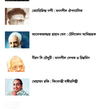
জ্যোতিরিন্দ্র নন্দী : মননশীল ঔপন্যাসিক
আলেকজান্ডার গ্রাহাম বেল : টেলিফোন আবিষ্কারক
নীরদ সি চৌধুরী : মননশীল লেখক ও চিন্তাবিদ
মোহাম্মদ রফি : কিংবদন্তী সঙ্গীতশিল্পী