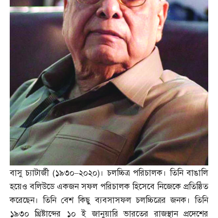
বাসু চ্যাটার্জী
(
১৯৩০
–
২০২০
)
। চলচ্চিত্র পরিচালক। তিনি বাঙালি
হয়েও বলিউডে একজন সফল পরিচালক হিসেবে নিজেকে প্রতিষ্ঠিত
করেছেন। তিনি বেশ কিছু ব্যবসাসফল চলচ্চিত্রের জনক। তিনি
১৯৩০ খ্রিষ্টাব্দের ১০ ই জানুয়ারি ভারতের রাজস্থান প্রদেশের