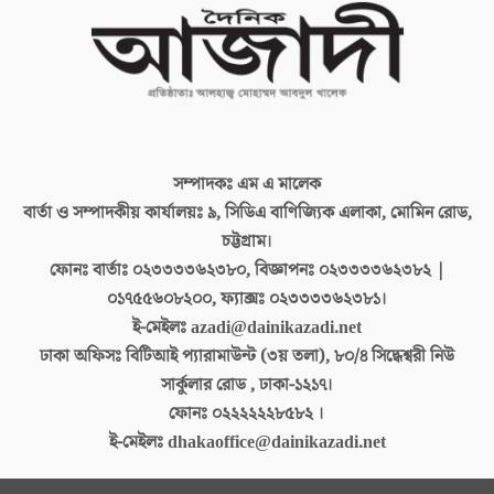
সম্পাদকঃ
এম এ মালেক
বার্তা ও সম্পাদকীয় কার্যালয়ঃ
৯, সিডিএ বাণিজ্যিক এলাকা, মোমিন রোড,
চট্টগ্রাম।
ফোনঃ বার্তাঃ
০২৩৩৩৩৬২৩৮০, বিজ্ঞাপনঃ ০২৩৩৩৩৬২৩৮২ |
০১৭৫৫৬০৮২০০, ফ্যাক্সঃ ০২৩৩৩৩৬২৩৮১।
ই-মেইলঃ
azadi@dainikazadi.net
ঢাকা অফিসঃ
বিটিআই প্যারামাউন্ট (৩য় তলা), ৮০/৪ সিদ্ধেশ্বরী নিউ
সার্কুলার রোড , ঢাকা-১২১৭।
ফোনঃ
০২২২২২২৮৫৮২ ।
ই-মেইলঃ
dhakaoffice@dainikazadi.net