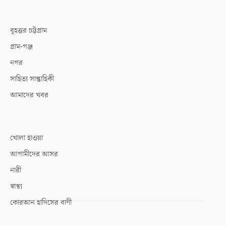
বৃহত্তর চট্টগ্রাম
গ্রাম-গঞ্জ
নগর
সাহিত্য সাপ্তাহিকী
আমাদের খবর
খোলা হাওয়া
আগামীদের আসর
নারী
স্বাস্থ্য
কোরআন হাদিসের বাণী