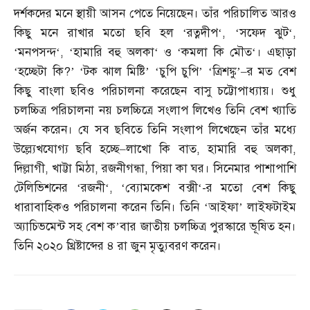
দর্শকদের মনে স্থায়ী আসন পেতে নিয়েছেন। তাঁর পরিচালিত আরও
কিছু মনে রাখার মতো ছবি হল
‘
রত্নদীপ
‘, ‘
সফেদ ঝুট
‘,
‘
মনপসন্দ
‘, ‘
হামারি বহু অলকা
‘
ও
‘
কমলা কি মৌত
‘
। এছাড়া
‘হচ্ছেটা কি
?’ ‘
টক ঝাল মিষ্টি’ ‘চুপি চুপি’ ‘ত্রিশঙ্কু’
–
র মত বেশ
কিছু বাংলা ছবিও পরিচালনা করেছেন বাসু চট্টোপাধ্যায়। শুধু
চলচ্চিত্র পরিচালনা নয় চলচ্চিত্রে সংলাপ লিখেও তিনি বেশ খ্যাতি
অর্জন করেন। যে সব ছবিতে তিনি সংলাপ লিখেছেন তাঁর মধ্যে
উল্ল্যেখযোগ্য ছবি হচ্ছে
–
লাখো কি বাত
,
হামারি বহু অলকা
,
দিল্লাগী
,
খাট্টা মিঠা
,
রজনীগন্ধা
,
পিয়া কা ঘর। সিনেমার পাশাপাশি
টেলিভিশনের
‘
রজনী
‘, ‘
ব্যোমকেশ বক্সী
‘-
র মতো বেশ কিছু
ধারাবাহিকও পরিচালনা করেন তিনি। তিনি ‘আইফা’ লাইফটাইম
অ্যাচিভমেন্ট সহ বেশ ক’বার জাতীয় চলচ্চিত্র পুরস্কারে ভূষিত হন।
তিনি ২০২০ খ্রিষ্টাব্দের ৪ রা জুন মৃত্যুবরণ করেন।