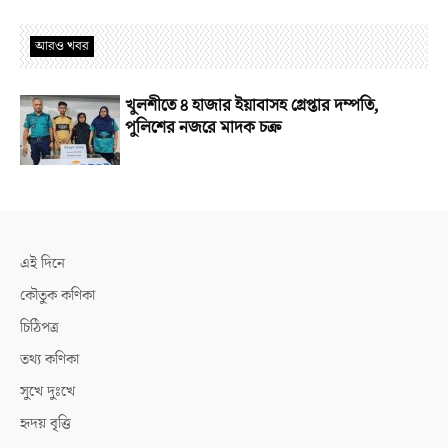
আরও খবর
খুলশীতে ৪ হাজার ইয়াবাসহ গ্রেপ্তার দম্পতি,
পুলিশের নজরে মাদক চক্র
এই দিনে
কৌতুক কণিকা
চিঠিপত্র
তথ্য কণিকা
সুখে দুঃখে
হৃদয় বৃত্তি