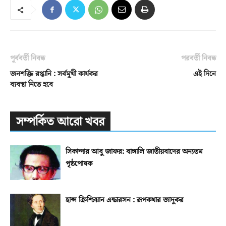
পূর্ববর্তী নিবন্ধ
পরবর্তী নিবন্ধ
জনশক্তি রপ্তানি : সর্বমুখী কার্যকর
এই দিনে
ব্যবস্থা নিতে হবে
সম্পর্কিত আরো খবর
সিকান্দার আবু জাফর: বাঙ্গালি জাতীয়বাদের অন্যতম
পৃষ্ঠপোষক
হান্স ক্রিশ্চিয়ান এন্ডারসন : রূপকথার জাদুকর