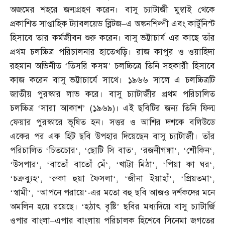
অজমের শহরে জন্মগ্রহণ করেন। বাসু চ্যাটার্জী মুম্বাই থেকে
প্রকাশিত সাপ্তাহিক ট্যাবলয়েড ব্লিটজ
–
এ অঙ্কনশিল্পী এবং কার্টুনিস্ট
হিসাবে তার কর্মজীবন শুরু করেন। বাসু ভট্টাচার্য এর কাছে তাঁর
প্রথম চলচ্চিত্র পরিচালনার হাতেখড়ি। রাজ কাপুর ও ওয়াহিদা
রহমান অভিনীত ‘তিসরি কসম’ চলচ্চিত্রে তিনি সহকারী হিসাবে
কাজ করেন বাসু ভট্টাচার্যে সাথে। ১৯৬৬ সালে এ চলচ্চিত্রটি
জাতীয় পুরস্কার লাভ করে। বাসু চ্যাটার্জীর প্রথম পরিচালিত
চলচ্চিত্র ‘সারা আকাশ’
(
১৯৬৯
)
। এই ছবিটির জন্য তিনি ফিল্ম
ফেয়ার পুরস্কারে ভূষিত হন। সত্তর ও আশির দশকে বলিউডে
একের পর এক হিট ছবি উপহার দিয়েছেন বাসু চ্যাটার্জী। তাঁর
পরিচালিত
‘
চিতচোর
‘, ‘
ছোটি সি বাত
‘, ‘
রজনীগন্ধা
‘, ‘
শৌকিন
‘,
‘
উসপার
‘, ‘
বাতোঁ বাতোঁ মেঁ
‘, ‘
খাট্টা
–
মিঠা
‘, ‘
পিয়া কা ঘর
‘,
‘
চক্রব্যুহ
‘, ‘
রুকা হুয়া ফৈসলা
‘, ‘
জীনা ইয়াহাঁ
‘, ‘
প্রিয়তমা
‘,
‘
স্বামী
‘, ‘
আপনে পরায়ে
‘-
এর মতো বহু ছবি আজও দর্শকদের মনে
অমলিন হয়ে রয়েছে। ‘হঠাৎ বৃষ্টি’ ছবির মধ্যদিয়ে বাসু চ্যাটার্জি
ওপার বাংলা
–
এপার বাংলায় পরিচালক হিশেবে সিনেমা জগতের