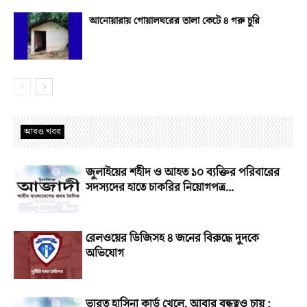
আনোয়ারায় গোয়ালঘরের তালা কেটে ৪ গরু চুরি
আরও খবর
জুলাইয়ের শহীদ ও আহত ১০ ব্যক্তির পরিবারের
সদস্যদের হাতে চাকরির নিয়োগপত্র...
রেলওয়ের ডিজিসহ ৪ জনের বিরুদ্ধে দুদকে
অভিযোগ
ভারত হাসিনা কার্ড খেলে, আবার বন্ধুত্বও চায় :