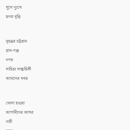
সুখে দুঃখে
হৃদয় বৃত্তি
বৃহত্তর চট্টগ্রাম
গ্রাম-গঞ্জ
নগর
সাহিত্য সাপ্তাহিকী
আমাদের খবর
খোলা হাওয়া
আগামীদের আসর
নারী