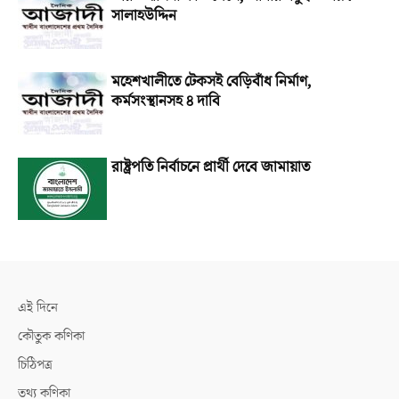
সালাহউদ্দিন
মহেশখালীতে টেকসই বেড়িবাঁধ নির্মাণ,
কর্মসংস্থানসহ ৪ দাবি
রাষ্ট্রপতি নির্বাচনে প্রার্থী দেবে জামায়াত
এই দিনে
কৌতুক কণিকা
চিঠিপত্র
তথ্য কণিকা