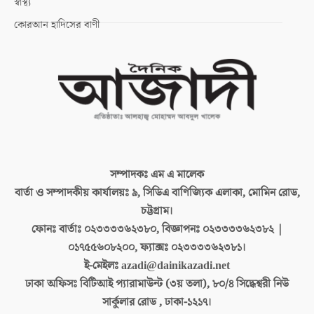
স্বাস্থ্য
কোরআন হাদিসের বাণী
সম্পাদকঃ
এম এ মালেক
বার্তা ও সম্পাদকীয় কার্যালয়ঃ
৯, সিডিএ বাণিজ্যিক এলাকা, মোমিন রোড,
চট্টগ্রাম।
ফোনঃ বার্তাঃ
০২৩৩৩৩৬২৩৮০, বিজ্ঞাপনঃ ০২৩৩৩৩৬২৩৮২ |
০১৭৫৫৬০৮২০০, ফ্যাক্সঃ ০২৩৩৩৩৬২৩৮১।
ই-মেইলঃ
azadi@dainikazadi.net
ঢাকা অফিসঃ
বিটিআই প্যারামাউন্ট (৩য় তলা), ৮০/৪ সিদ্ধেশ্বরী নিউ
সার্কুলার রোড , ঢাকা-১২১৭।