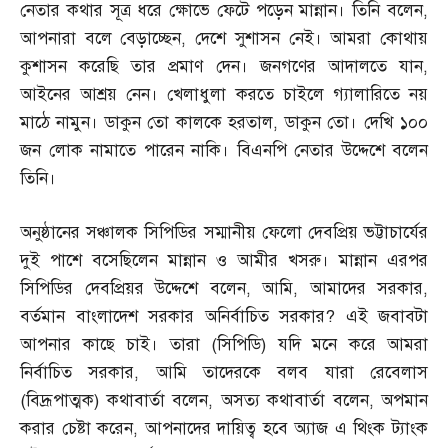
নেতার কথার সূত্র ধরে ক্ষোভে ফেটে পড়েন মান্নান। তিনি বলেন
,
আপনারা বলে বেড়াচ্ছেন
,
দেশে সুশাসন নেই। আমরা কোথায়
কুশাসন করেছি তার প্রমাণ দেন। জনগণের আদালতে যান
,
আইনের আশ্রয় নেন। খেলাধুলা করতে চাইলে গ্যালারিতে নয়
মাঠে নামুন। ডাকুন তো কালকে হরতাল
,
ডাকুন তো। দেখি ১০০
জন লোক নামাতে পারেন নাকি। বিএনপি নেতার উদ্দেশে বলেন
তিনি।
অনুষ্ঠানের সঞ্চালক সিপিডির সম্মানীয় ফেলো দেবপ্রিয় ভট্টাচার্যের
দুই পাশে বসেছিলেন মান্নান ও আমীর খসরু। মান্নান এরপর
সিপিডির দেবপ্রিয়র উদ্দেশে বলেন
,
আমি
,
আমাদের সরকার
,
বর্তমান বাংলাদেশ সরকার অনির্বাচিত সরকার
?
এই জবাবটা
আপনার কাছে চাই। তারা
(
সিপিডি
)
যদি মনে করে আমরা
নির্বাচিত সরকার
,
আমি তাদেরকে বলব যারা রেবেলাস
(
বিদ্রূপাত্মক
)
কথাবার্তা বলেন
,
অসত্য কথাবার্তা বলেন
,
অপমান
করার চেষ্টা করেন
,
আপনাদের দায়িত্ব হবে অ্যাজ এ থিংক ট্যাংক