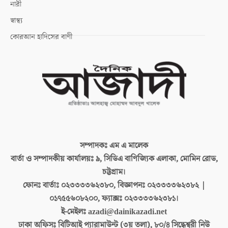
নারী
স্বাস্থ্য
কোরআন হাদিসের বাণী
সম্পাদকঃ
এম এ মালেক
বার্তা ও সম্পাদকীয় কার্যালয়ঃ
৯, সিডিএ বাণিজ্যিক এলাকা, মোমিন রোড,
চট্টগ্রাম।
ফোনঃ বার্তাঃ
০২৩৩৩৩৬২৩৮০, বিজ্ঞাপনঃ ০২৩৩৩৩৬২৩৮২ |
০১৭৫৫৬০৮২০০, ফ্যাক্সঃ ০২৩৩৩৩৬২৩৮১।
ই-মেইলঃ
azadi@dainikazadi.net
ঢাকা অফিসঃ
বিটিআই প্যারামাউন্ট (৩য় তলা), ৮০/৪ সিদ্ধেশ্বরী নিউ