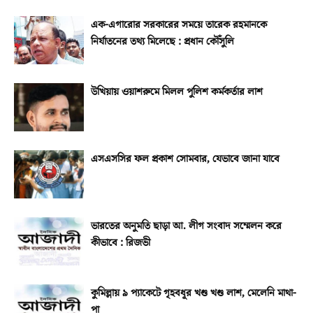
এক-এগারোর সরকারের সময়ে তারেক রহমানকে
নির্যাতনের তথ্য মিলেছে : প্রধান কৌঁসুলি
উখিয়ায় ওয়াশরুমে মিলল পুলিশ কর্মকর্তার লাশ
এসএসসির ফল প্রকাশ সোমবার, যেভাবে জানা যাবে
ভারতের অনুমতি ছাড়া আ. লীগ সংবাদ সম্মেলন করে
কীভাবে : রিজভী
কুমিল্লায় ৯ প্যাকেটে গৃহবধূর খণ্ড খণ্ড লাশ, মেলেনি মাথা-
পা