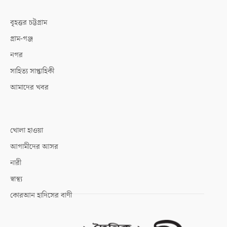
বৃহত্তর চট্টগ্রাম
গ্রাম-গঞ্জ
নগর
সাহিত্য সাপ্তাহিকী
আমাদের খবর
খোলা হাওয়া
আগামীদের আসর
নারী
স্বাস্থ্য
কোরআন হাদিসের বাণী