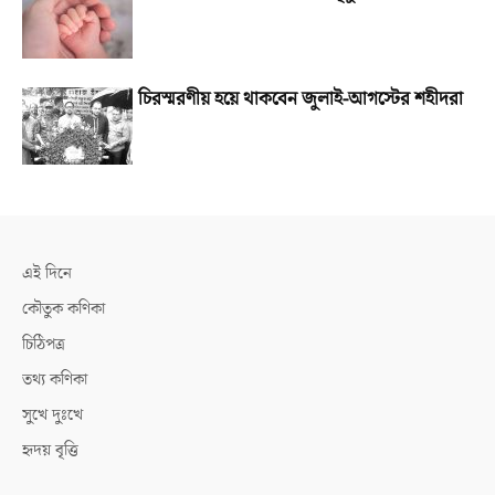
চিরস্মরণীয় হয়ে থাকবেন জুলাই-আগস্টের শহীদরা
এই দিনে
কৌতুক কণিকা
চিঠিপত্র
তথ্য কণিকা
সুখে দুঃখে
হৃদয় বৃত্তি