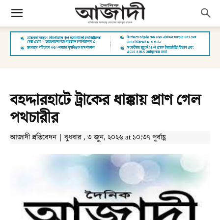
বহদ্দারহাটে ট্রাকের ধাক্কায় প্রাণ গেল
পথচারীর
আজাদী প্রতিবেদন | বুধবার , ৩ জুন, ২০২৬ at ১০:৩৭ পূর্বাহ্ণ