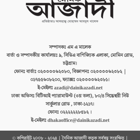
সম্পাদকঃ
এম এ মালেক
বার্তা ও সম্পাদকীয় কার্যালয়ঃ
৯, সিডিএ বাণিজ্যিক এলাকা, মোমিন রোড,
চট্টগ্রাম।
ফোনঃ বার্তাঃ
০২৩৩৩৩৬২৩৮০, বিজ্ঞাপনঃ ০২৩৩৩৩৬২৩৮২ |
০১৭৫৫৬০৮২০০, ফ্যাক্সঃ ০২৩৩৩৩৬২৩৮১।
ই-মেইলঃ
azadi@dainikazadi.net
ঢাকা অফিসঃ
বিটিআই প্যারামাউন্ট (৩য় তলা), ৮০/৪ সিদ্ধেশ্বরী নিউ
সার্কুলার রোড , ঢাকা-১২১৭।
ফোনঃ
০২২২২২২৮৫৮২ ।
ই-মেইলঃ
dhakaoffice@dainikazadi.net
© কপিরাইট ২০০৮ - ২০২৪ | দৈনিক আজাদী কতৃক সর্বস্বত্ব সংরক্ষিত |