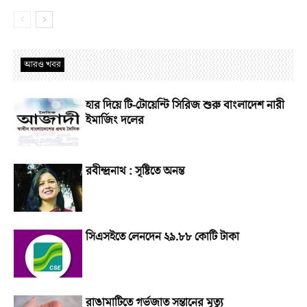
আরও খবর
হার দিয়ে টি-টোয়েন্টি সিরিজ শুরু বাংলাদেশ নারী
ইমার্জিং দলের
রবীন্দ্রনাথ : সৃষ্টিতে অনন্ত
সিএসইতে লেনদেন ২৯.৮৮ কোটি টাকা
রাঙামাটিতে গর্ভজাত সন্তানের মৃত্যু