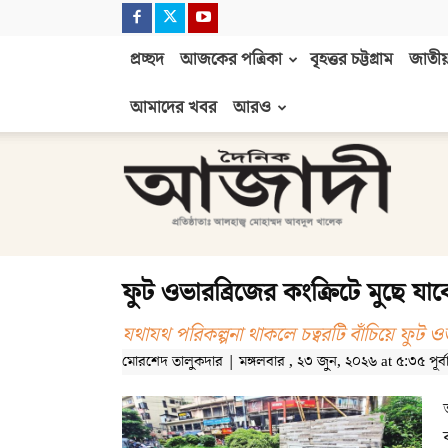
প্রচ্ছদ
আজকের পত্রিকা
বৃহত্তর চট্টগ্রাম
জাতীয়
আমাদের খবর
আরও
দৈনিক
আজাদী
ফুট ওভারব্রিজের কংক্রিটে মুছে যাব
যথাযথ পরিকল্পনা থাকলে চত্বরটি বাঁচিয়ে ফুট 
মোরশেদ তালুকদার | মঙ্গলবার , ২৩ জুন, ২০২৬ at ৫:৩৫ পূর্বাহ