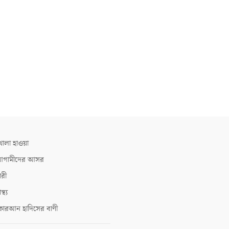
োলা হাওয়া
গামীদের আসর
ারী
াস্থ্য
োরআন হাদিসের বাণী