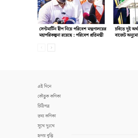
সেন্টমার্টিন দ্বীপ নিয়ে পরিবেশ মন্ত্রণালয়ের
চবিতে দুই অর
মহাপরিকল্পনা রয়েছে : পরিবেশ প্রতিমন্ত্রী
বাজেট অনুম
এই দিনে
কৌতুক কণিকা
চিঠিপত্র
তথ্য কণিকা
সুখে দুঃখে
হৃদয় বৃত্তি