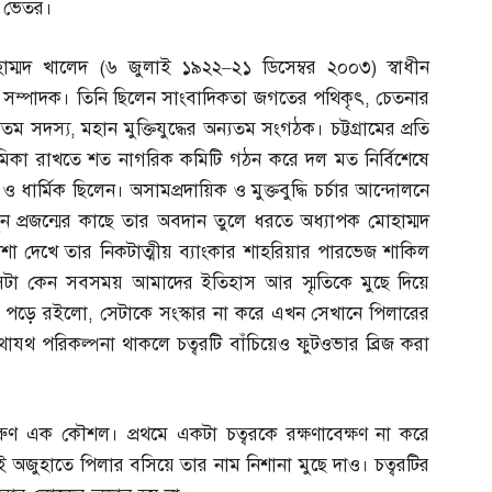
র ভেতর।
মোহাম্মদ খালেদ
(
৬ জুলাই ১৯২২
–
২১ ডিসেম্বর ২০০৩
)
স্বাধীন
ত সম্পাদক। তিনি ছিলেন সাংবাদিকতা জগতের পথিকৃৎ
,
চেতনার
যতম সদস্য
,
মহান মুক্তিযুদ্ধের অন্যতম সংগঠক। চট্টগ্রামের প্রতি
ে ভূমিকা রাখতে শত নাগরিক কমিটি গঠন করে দল মত নির্বিশেষে
 ধার্মিক ছিলেন। অসামপ্রদায়িক ও মুক্তবুদ্ধি চর্চার আন্দোলনে
ুন প্রজন্মের কাছে তার অবদান তুলে ধরতে অধ্যাপক মোহাম্মদ
া দেখে তার নিকটাত্মীয় ব্যাংকার শাহরিয়ার পারভেজ শাকিল
ু সেটা কেন সবসময় আমাদের ইতিহাস আর স্মৃতিকে মুছে দিয়ে
য় পড়ে রইলো
,
সেটাকে সংস্কার না করে এখন সেখানে পিলারের
থাযথ পরিকল্পনা থাকলে চত্বরটি বাঁচিয়েও ফুটওভার ব্রিজ করা
রুণ এক কৌশল। প্রথমে একটা চত্বরকে রক্ষণাবেক্ষণ না করে
 অজুহাতে পিলার বসিয়ে তার নাম নিশানা মুছে দাও। চত্বরটির