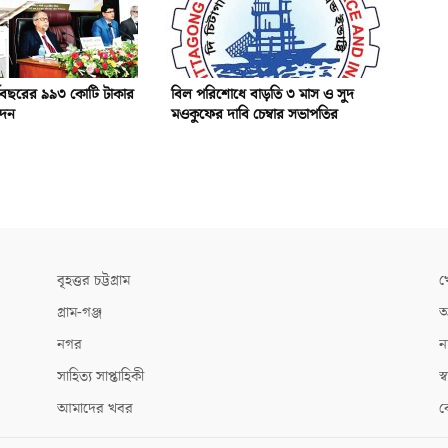
্থবছরের ৯৯৩ কোটি টাকার
বিল পরিশোধে বাড়তি ৩ মাস ও সুদ
োদন
মওকুফের দাবি চেম্বার সভাপতির
বৃহত্তর চট্টগ্রাম
খ
গ্রাম-গঞ্জ
আ
নগর
ন
সাহিত্য সাপ্তাহিকী
স্ব
আমাদের খবর
ক