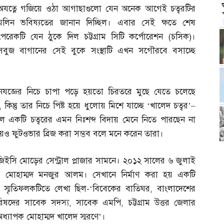
অযত্নে গজিয়ে ওঠা আগাছাগুলো যেন অনেক আগেই চত্বরটির
মলিন ভবিষ্যতের জানান দিচ্ছিল। এবার সেই ক্ষতে শেষ
পেরেকটি যেন ঠুকে দিল চট্টগ্রাম সিটি কর্পোরেশন
(
চসিক
)
।
সবুজ বাগানের সেই বুকে সংস্থাটি এখন সগৌরবে বসাচ্ছে
য়নযজ্ঞের নিচে চাপা পড়ে হয়তো চিরতরে মুছে যেতে চলেছে
,
কিন্তু তার নিচে পিষ্ট হয়ে ধুলোয় মিশে যাচ্ছে ‘খালেদ চত্বর’
–
 একটি চত্বরের এমন নিঃশব্দ বিদায় মেনে নিতে পারছেন না
য়েও ফুটওভার ব্রিজ করা সম্ভব বলে মনে করেন তারা।
জিইসি মোড়ের সেন্ট্রাল প্লাজার সামনে। ২০১২ সালের ৬ জুলাই
র মোহাম্মদ মনজুর আলম। সেখানে নির্মাণ করা হয় একটি
স্মৃতিফলকটিতে লেখা ছিল
-‘
বিবেকের বাতিঘর
,
বাংলাদেশের
রিষদের সাবেক সদস্য
,
সাবেক এমপি
,
চট্টগ্রাম উত্তর জেলার
 অধ্যাপক মোহাম্মদ খালেদ স্মরণে’।