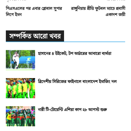
পিএসএলের পর এবার গ্লোবাল সুপার
রাঙ্গুনিয়ায় প্রীতি ফুটবল ম্যাচে প্রবাসী
লিগে ইমন
একাদশ জয়ী
সম্পর্কিত আরো খবর
হাসানের ৪ উইকেট, টপ অর্ডারের আবারো ব্যর্থতা
ত্রিদেশীয় সিরিজের ফাইনালে বাংলাদেশ ইমার্জিং দল
নারী টি-টোয়েন্টি এশিয়া কাপ ২৮ আগস্ট শুরু