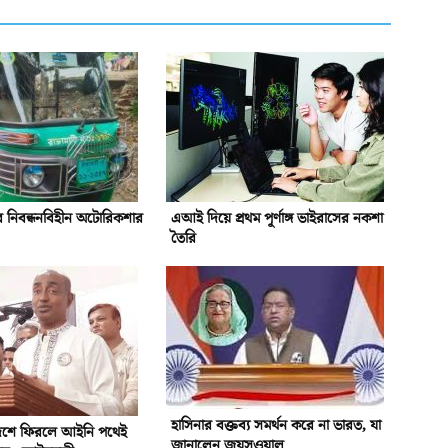
ে নিবন্ধনবিহীন অটোরিকশার
এআই দিয়ে প্রথম পূর্ণাঙ্গ ভাইরাসের নকশা
তৈরি
হাসিনার বক্তব্য সমর্থন করে না ভারত, যা
দেশে ফিরলে আইনি পথেই
জানালেন জয়সওয়াল