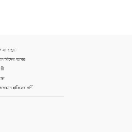
োলা হাওয়া
গামীদের আসর
ারী
াস্থ্য
োরআন হাদিসের বাণী