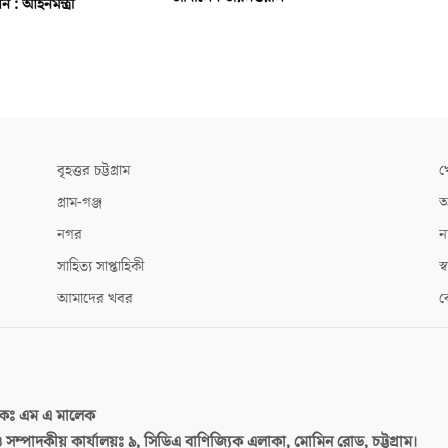
ন : আইনমন্ত্রী
বৃহত্তর চট্টগ্রাম
খ
গ্রাম-গঞ্জ
আ
নগর
ন
সাহিত্য সাপ্তাহিকী
স্ব
আমাদের খবর
ক
দকঃ
এম এ মালেক
 ও সম্পাদকীয় কার্যালয়ঃ
৯, সিডিএ বাণিজ্যিক এলাকা, মোমিন রোড, চট্টগ্রাম।