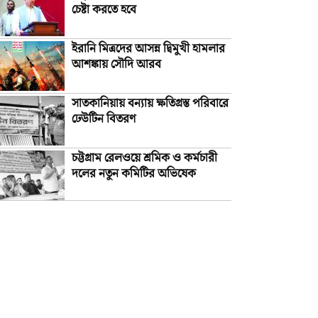
চেষ্টা করতে হবে
ইরানি মিত্রদের আসন্ন দ্বিমুখী হামলার
আশঙ্কায় সৌদি আরব
সাতকানিয়ায় বন্যায় ক্ষতিগ্রস্ত পরিবারে
ঢেউটিন বিতরণ
চট্টগ্রাম রেলওয়ে শ্রমিক ও কর্মচারী
দলের নতুন কমিটির অভিষেক