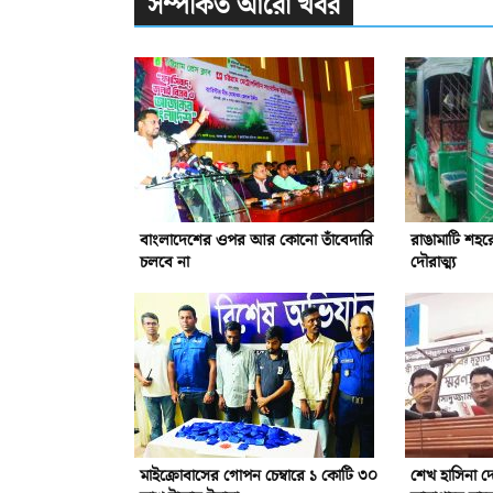
সম্পর্কিত আরো খবর
বাংলাদেশের ওপর আর কোনো তাঁবেদারি
রাঙামাটি শহর
চলবে না
দৌরাত্ম্য
মাইক্রোবাসের গোপন চেম্বারে ১ কোটি ৩০
শেখ হাসিনা 