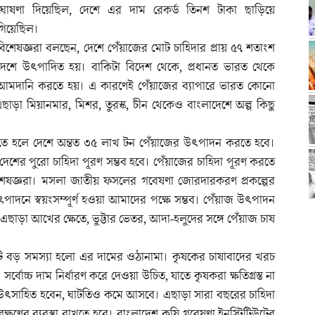
ঘোষণা দিয়েছিল, দেশে এর দাম রেকর্ড তিনশ টাকা ছাড়িয়ে
গিয়েছিল।
বিশেষজ্ঞরা বলছেন, দেশে পেঁয়াজের মোট চাহিদার প্রায় ৫৭ শতাংশ
দেশে উৎপাদিত হয়। বাকিটা বিদেশ থেকে, প্রধানত ভারত থেকে
আমদানি করতে হয়। এ কারণেই পেঁয়াজের ব্যাপারে ভারত কোনো
এছাড়া মিয়ানমার, মিশর, তুরস্ক, চীন থেকেও বাংলাদেশে অল্প কিছু
করতে হলে দেশে অন্তত ৩৫ লাখ টন পেঁয়াজের উৎপাদন করতে হবে।
ে দেশের পুরো চাহিদা পূরণ সম্ভব হবে। পেঁয়াজের চাহিদা পূরণ করতে
েষজ্ঞরা। মসলা জাতীয় ফসলের গবেষণা জোরদারকরণ প্রকল্পের
পাদনে স্বয়ংসম্পূর্ণ হওয়া আমাদের পক্ষে সম্ভব। পেঁয়াজ উৎপাদন
াড়া আখের ক্ষেতে, ভুট্টার ভেতর, আদা-হলুদের সঙ্গে পেঁয়াজ চাষ
কটি বড় সমস্যা হলো এর দামের ওঠানামা। কৃষকের চাষাবাদের খরচ
র্বোচ্চ দাম নির্ধারণ করে দেওয়া উচিত, যাতে কৃষকরা ক্ষতিগ্রস্ত না
 উৎসাহিত হবেন, ঘাটতিও কমে আসবে। এছাড়া সারা বছরের চাহিদা
ণের ব্যবস্থা রাখতে হবে। বাংলাদেশ কৃষি গবেষণা ইনস্টিটিউটের