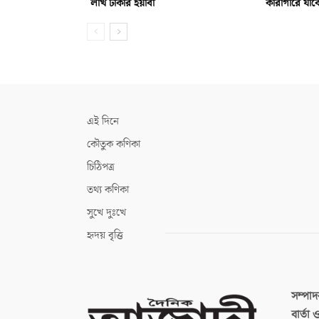
লাখ টাকার ইয়াবা
কারাগারে যাবে
এই দিনে
কৌতুক কণিকা
চিঠিপত্র
তথ্য কণিকা
সুখে দুঃখে
হৃদয় বৃত্তি
সম্পা
বার্তা