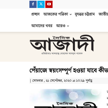
প্রচ্ছদ
আজকের পত্রিকা
বৃহত্তর চট্টগ্রাম
জাতীয়
আমাদের খবর
আরও
দৈনিক
আজাদী
পেঁয়াজে স্বয়ংসম্পূর্ণ হওয়া যাবে কীভ
| সোমবার , ২১ সেপ্টেম্বর, ২০২০ at ১০:২৯ পূর্বাহ্ণ