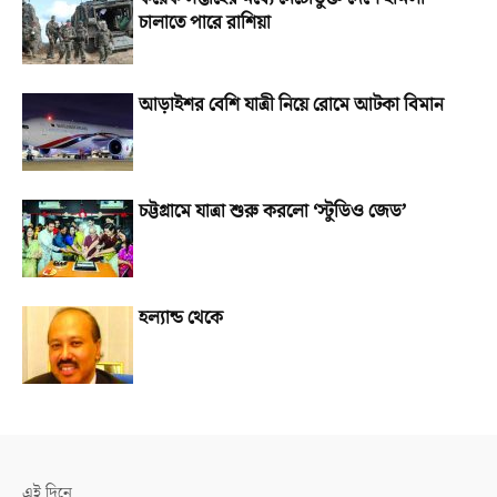
চালাতে পারে রাশিয়া
আড়াইশর বেশি যাত্রী নিয়ে রোমে আটকা বিমান
চট্টগ্রামে যাত্রা শুরু করলো ‘স্টুডিও জেড’
হল্যান্ড থেকে
এই দিনে