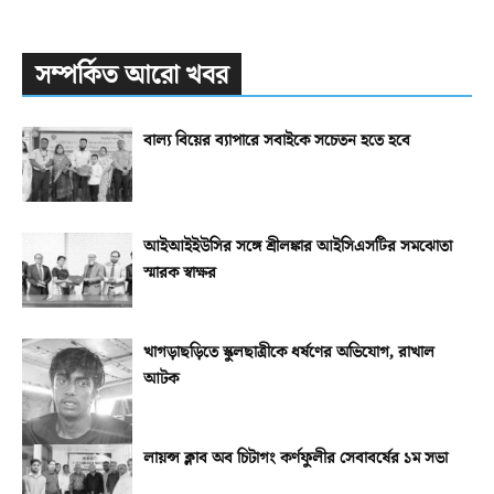
সম্পর্কিত আরো খবর
বাল্য বিয়ের ব্যাপারে সবাইকে সচেতন হতে হবে
আইআইইউসির সঙ্গে শ্রীলঙ্কার আইসিএসটির সমঝোতা
স্মারক স্বাক্ষর
খাগড়াছড়িতে স্কুলছাত্রীকে ধর্ষণের অভিযোগ, রাখাল
আটক
লায়ন্স ক্লাব অব চিটাগং কর্ণফুলীর সেবাবর্ষের ১ম সভা