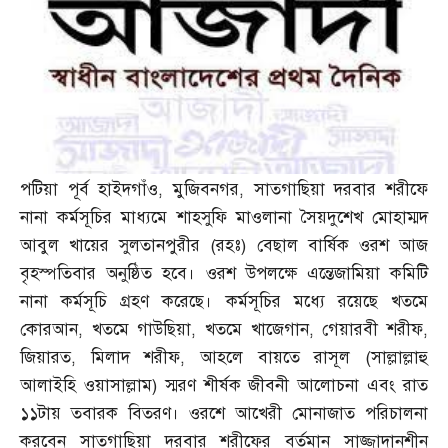
পটিয়া পূর্ব হাইদগাঁও
,
মুজিবনগর
,
সাতগাছিয়া দরবার শরীফে
নানা কর্মসূচির মাধ্যমে শাহসুফি মাওলানা সৈয়দুশেখ মোহাম্মদ
আবুল খায়ের সুলতানপুরীর
(
রহঃ
)
বেছাল বার্ষিক ওরশ আজ
বৃহস্পতিবার অনুষ্ঠিত হবে। ওরশ উপলক্ষে এন্তেজামিয়া কমিটি
নানা কর্মসূচি গ্রহণ করেছে। কর্মসূচির মধ্যে রয়েছে খতমে
কোরআন
,
খতমে গাউছিয়া
,
খতমে খাজেগান
,
গেয়ারবী শরীফ
,
জিয়ারত
,
মিলাদ শরীফ
,
আহলে বায়তে রাসূল
(
সাল্লাল্লাহু
আলাইহি ওয়াসাল্লাম
)
স্মরণ শীর্ষক জীবনী আলোচনা এবং রাত
১১টায় তবারক বিতরণ। ওরশে আখেরী মোনাজাত পরিচালনা
করবেন সাতগাছিয়া দরবার শরীফের বর্তমান সাজ্জাদানশীন