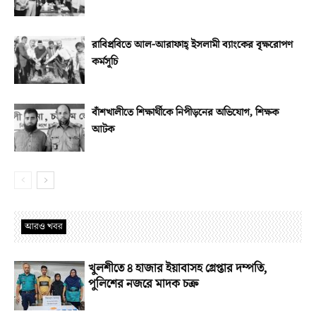
রাবিপ্রবিতে আল-আরাফাহ্‌ ইসলামী ব্যাংকের বৃক্ষরোপণ
কর্মসূচি
বাঁশখালীতে শিক্ষার্থীকে নিপীড়নের অভিযোগ, শিক্ষক
আটক
আরও খবর
খুলশীতে ৪ হাজার ইয়াবাসহ গ্রেপ্তার দম্পতি,
পুলিশের নজরে মাদক চক্র