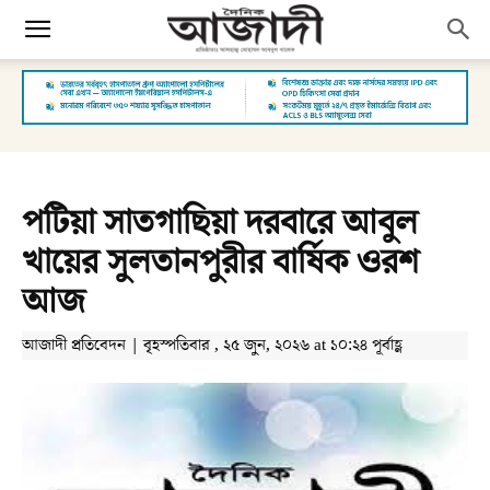
পটিয়া সাতগাছিয়া দরবারে আবুল
খায়ের সুলতানপুরীর বার্ষিক ওরশ
আজ
আজাদী প্রতিবেদন | বৃহস্পতিবার , ২৫ জুন, ২০২৬ at ১০:২৪ পূর্বাহ্ণ