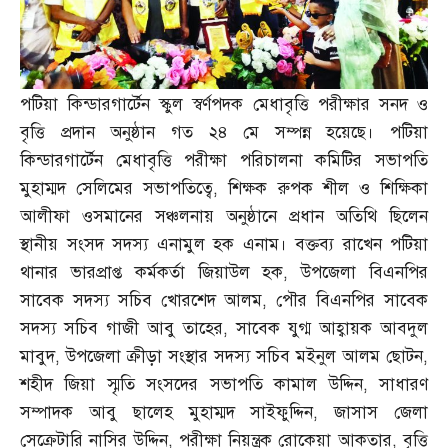
পটিয়া কিন্ডারগার্টেন স্কুল স্বর্ণপদক মেধাবৃত্তি পরীক্ষার সনদ ও
বৃত্তি প্রদান অনুষ্ঠান গত ২৪ মে সম্পন্ন হয়েছে। পটিয়া
কিন্ডারগার্টেন মেধাবৃত্তি পরীক্ষা পরিচালনা কমিটির সভাপতি
মুহাম্মদ সেলিমের সভাপতিত্বে
,
শিক্ষক রুপক শীল ও শিক্ষিকা
আলীফা ওসমানের সঞ্চলনায় অনুষ্ঠানে প্রধান অতিথি ছিলেন
স্থানীয় সংসদ সদস্য এনামুল হক এনাম। বক্তব্য রাখেন পটিয়া
থানার ভারপ্রাপ্ত কর্মকর্তা জিয়াউল হক
,
উপজেলা বিএনপির
সাবেক সদস্য সচিব খোরশেদ আলম
,
পৌর বিএনপির সাবেক
সদস্য সচিব গাজী আবু তাহের
,
সাবেক যুগ্ম আহ্বায়ক আবদুল
মাবুদ
,
উপজেলা ক্রীড়া সংস্থার সদস্য সচিব মইনুল আলম ছোটন
,
শহীদ জিয়া স্মৃতি সংসদের সভাপতি কামাল উদ্দিন
,
সাধারণ
সম্পাদক আবু ছালেহ মুহাম্মদ সাইফুদ্দিন
,
জাসাস জেলা
সেক্রেটারি নাসির উদ্দিন
,
পরীক্ষা নিয়ন্ত্রক রোকেয়া আকতার
,
বৃত্তি