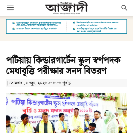
পটিয়ায় কিন্ডারগার্টেন স্কুল স্বর্ণপদক
মেধাবৃত্তি পরীক্ষার সনদ বিতরণ
| সোমবার , ১ জুন, ২০২৬ at ৯:১৬ পূর্বাহ্ণ