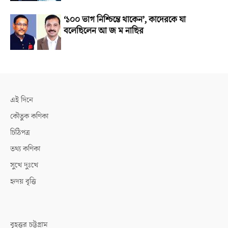
‘১০০ ভাগ নিশ্চিন্তে থাকেন’, কাদেরকে যা
বলেছিলেন আ জ ম নাছির
এই দিনে
কৌতুক কণিকা
চিঠিপত্র
তথ্য কণিকা
সুখে দুঃখে
হৃদয় বৃত্তি
বৃহত্তর চট্টগ্রাম