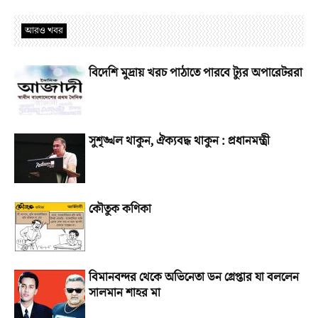
আরও খবর
বিদেশি মুদ্রায় খরচ পাঠাতে পারবে ট্যুর অপারেটররা
সুশৃঙ্খল থাকুন, ঐক্যবদ্ধ থাকুন : প্রধানমন্ত্রী
কৌতুক কণিকা
বিমানবন্দর থেকে অভিনেতা ডন গ্রেপ্তার যা বললেন
সালমান শাহর মা