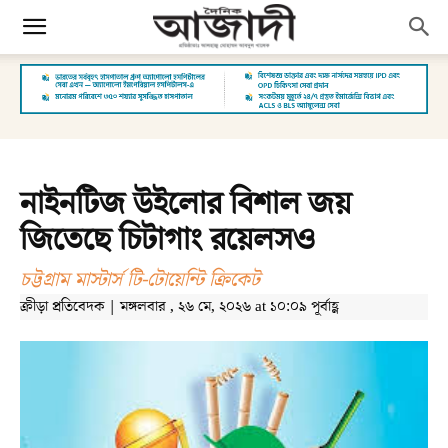
নাইনটিজ উইলোর বিশাল জয়
জিতেছে চিটাগাং রয়েলসও
চট্টগ্রাম মাস্টার্স টি-টোয়েন্টি ক্রিকেট
ক্রীড়া প্রতিবেদক | মঙ্গলবার , ২৬ মে, ২০২৬ at ১০:০৯ পূর্বাহ্ণ