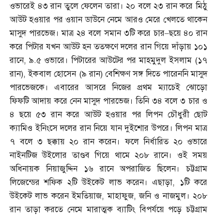
ওভারেই ৪৩ রান তুলে ফেলেন তারা। ২০ বলে ২৩ রান করে মিঠু
আউট হওয়ার পর ওয়ান ডাউনে নেমে আরও মেরে খেলতে থাকেন
মাসুদ পারভেজ। মাত্র ২৪ বলে সমান ৩টি করে চার
–
ছয়ে ৪০ রান
করে পিটার যখন আউট হন ততক্ষণে দলের রান গিয়ে দাঁড়ায় ১০১
রানে
,
৯
.
৫ ওভারে। পিটারের আউটের পর মাহমুদুল ইসলাম
(
১৭
রান
),
ইকবাল হোসেন
(
৯ রান
)
বেশিক্ষণ সঙ্গ দিতে পারেননি মাসুদ
পারভেজকে। এবারের আসরে নিজের প্রথম ম্যাচেই ঝোড়ো
ফিফটি আদায় করে নেন মাসুদ পারভেজ। তিনি ৩৪ বলে ৩ চার ও
৪ ছয়ে ৫৩ রান করে আউট হওয়ার পর লিপন চৌধুরী ছোট
ক্যামিও ইনিংসে দলের রান নিয়ে যান দুইশোর উপরে। লিপন মাত্র
৭ বলে ৩ ছক্কায় ২০ রান করেন। ফলে নির্ধারিত ২০ ওভারে
নাইনটিজ উইলোর তাণ্ডব গিয়ে থামে ২০৮ রানে। ওই সময়
অধিনায়ক নিয়াজুদ্দিন ১৬ রানে অপরাজিত ছিলেন। চট্টগ্রাম
লিজেন্ডের শফিক ২টি উইকেট লাভ করেন। এছাড়া
,
১টি করে
উইকেট লাভ করেন ইমতিয়াজ
,
মাহাফুজ
,
জনি ও নাজমুল। ২০৮
রান তাড়া করতে নেমে মারাত্মক ব্যাটিং বিপর্যয়ে পড়ে চট্টগ্রাম