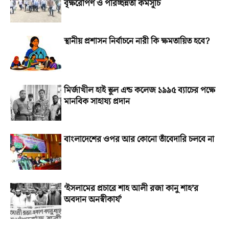
বৃক্ষরোপণ ও পরিচ্ছন্নতা কর্মসূচি
স্থানীয় প্রশাসন নির্বাচনে নারী কি ক্ষমতায়িত হবে?
মির্জাখীল হাই স্কুল এন্ড কলেজ ১৯৯৫ ব্যাচের পক্ষে
মানবিক সাহায্য প্রদান
বাংলাদেশের ওপর আর কোনো তাঁবেদারি চলবে না
‘ইসলামের প্রচারে শাহ আলী রজা কানু শাহ’র
অবদান অনস্বীকার্য’