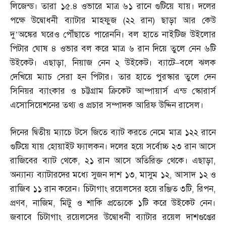
লিজেন্ড। তারা ১৫
.
৪ ওভারে মাত্র ৬১ রানে গুটিয়ে যায়। দলের
পক্ষে উদ্বোধনী ব্যাটার মাহফুজ
(
২২ রান
)
ছাড়া আর কেউ
দু’অঙ্কের ঘরেও পৌঁছাতে পারেননি। বল হাতে নাইটিজ উইলোর
পিটার ঘোষ ৪ ওভার বল করে মাত্র ৬ রান দিয়ে তুলে নেন ৬টি
উইকেট। এছাড়া
,
নিয়াজ নেন ২ উইকেট। ব্যাটে
–
বলে ঝলক
দেখিয়ে ম্যাচ সেরা হন পিটার। তার হাতে পুরস্কার তুলে দেন
সিনিয়র ব্যাংকার ও চট্টগ্রাম ক্রিকেট আম্পায়ার্স এন্ড স্কোরার্স
এসোসিয়েশনের তথ্য ও প্রচার সম্পাদক আরিফ উদ্দিন রাসেল।
দিনের দ্বিতীয় ম্যাচে টসে জিতে ব্যাট করতে নেমে মাত্র ১২২ রানে
গুটিয়ে যায় হোয়াইট ফ্যালকন। দলের হয়ে সর্বোচ্চ ২৩ রান আসে
রাজিবের ব্যাট থেকে
,
২১ রান আসে অতিরিক্ত থেকে। এছাড়া
,
অন্যান্য ব্যাটারদের মধ্যে সুজন দাশ ১৩
,
মাসুম ১২
,
আসাদ ১২ ও
রাজিব ১১ রান করেন। চিটাগাং রয়েলসের হয়ে রঞ্জিত ৩টি
,
রিপন
,
প্রণব
,
নাজিম
,
মিটু ও শাকি প্রত্যেকে ১টি করে উইকেট নেন।
জবাবে চিটাগাং রয়েলসের উদ্বোধনী ব্যাটার রয়েল দাশগুপ্তের