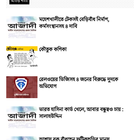
আরও খবর
মহেশখালীতে টেকসই বেড়িবাঁধ নির্মাণ,
কর্মসংস্থানসহ ৪ দাবি
কৌতুক কণিকা
রেলওয়ের ডিজিসহ ৪ জনের বিরুদ্ধে দুদকে
অভিযোগ
ভারত হাসিনা কার্ড খেলে, আবার বন্ধুত্বও চায় :
সালাহউদ্দিন
আশায় বুক বাঁধছেন ফটিকছড়ির মানুষ