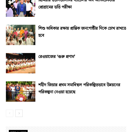
প্রিমিয়ার ইউনিভার্সিটির ব্যাচেলর অব আর্কিটেকচার
প্রোগ্রামের ভর্তি পরীক্ষা
শিশু অধিকার রক্ষায় প্রান্তিক জনগোষ্ঠীর দিকে চোখ রাখতে
হবে
রেওয়াজের ‘গুরু প্রণাম’
শহীদ জিয়ার প্রথম সমাধিস্থল পরিকল্পিতভাবে উন্নয়নের
পরিকল্পনা নেওয়া হয়েছে