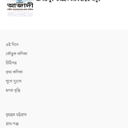
এই দিনে
কৌতুক কণিকা
চিঠিপত্র
তথ্য কণিকা
সুখে দুঃখে
হৃদয় বৃত্তি
বৃহত্তর চট্টগ্রাম
গ্রাম-গঞ্জ