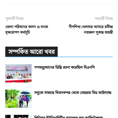
পূর্ববর্তী নিবন্ধ
পরবর্তী নিবন্ধ
জেলা পরিষদের ফলদ ও বনজ
দীপশিখা খেলাঘর আসরে রবীন্দ্র
বৃক্ষরোপণ কর্মসূচি
নজরুল সুকান্ত জয়ন্তী
সম্পর্কিত আরো খবর
গণঅভ্যুত্থানের ভিত্তি রচনা করেছিল বিএনপি
সবুজে সাজছে বিমানবন্দর থেকে মোহরার মিড আইল্যান্ড