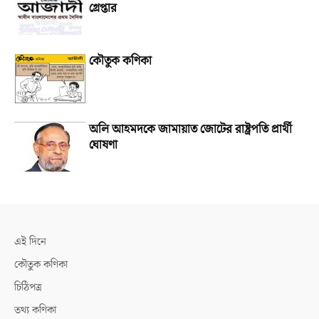
গ্রেপ্তার
কৌতুক কণিকা
অলি আহমদকে জামায়াত জোটের রাষ্ট্রপতি প্রার্থী
ঘোষণা
এই দিনে
কৌতুক কণিকা
চিঠিপত্র
তথ্য কণিকা