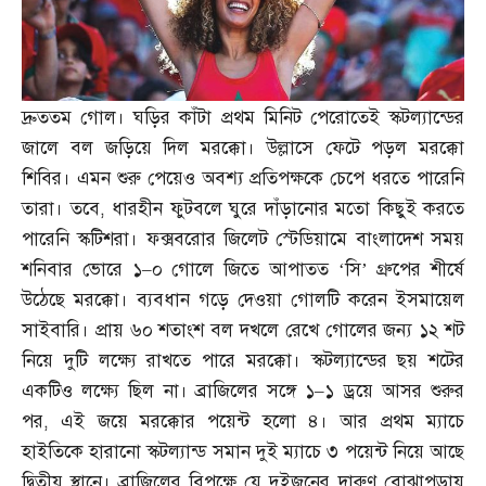
দ্রুততম গোল। ঘড়ির কাঁটা প্রথম মিনিট পেরোতেই স্কটল্যান্ডের
জালে বল জড়িয়ে দিল মরক্কো। উল্লাসে ফেটে পড়ল মরক্কো
শিবির। এমন শুরু পেয়েও অবশ্য প্রতিপক্ষকে চেপে ধরতে পারেনি
তারা। তবে
,
ধারহীন ফুটবলে ঘুরে দাঁড়ানোর মতো কিছুই করতে
পারেনি স্কটিশরা। ফক্সবরোর জিলেট স্টেডিয়ামে বাংলাদেশ সময়
শনিবার ভোরে ১
–
০ গোলে জিতে আপাতত ‘সি’ গ্রুপের শীর্ষে
উঠেছে মরক্কো। ব্যবধান গড়ে দেওয়া গোলটি করেন ইসমায়েল
সাইবারি। প্রায় ৬০ শতাংশ বল দখলে রেখে গোলের জন্য ১২ শট
নিয়ে দুটি লক্ষ্যে রাখতে পারে মরক্কো। স্কটল্যান্ডের ছয় শটের
একটিও লক্ষ্যে ছিল না। ব্রাজিলের সঙ্গে ১
–
১ ড্রয়ে আসর শুরুর
পর
,
এই জয়ে মরক্কোর পয়েন্ট হলো ৪। আর প্রথম ম্যাচে
হাইতিকে হারানো স্কটল্যান্ড সমান দুই ম্যাচে ৩ পয়েন্ট নিয়ে আছে
দ্বিতীয় স্থানে। ব্রাজিলের বিপক্ষে যে দুইজনের দারুণ বোঝাপড়ায়