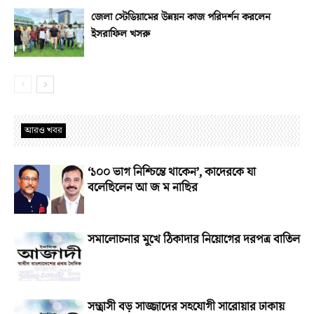
জেলা স্টেডিয়ামের উন্নয়ন কাজ পরিদর্শন করলেন
ইসরাফিল খসরু
আরও খবর
‘১০০ ভাগ নিশ্চিন্তে থাকেন’, কাদেরকে যা
বলেছিলেন আ জ ম নাছির
সমালোচনার মুখে ঠিকাদার নিয়োগের দরপত্র বাতিল
সন্ত্রাসী বড় সাজ্জাদের সহযোগী সারোয়ার ঢাকায়