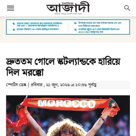
দ্রুততম গোলে স্কটল্যান্ডকে হারিয়ে
দিল মরক্কো
স্পোর্টস ডেস্ক | রবিবার , ২১ জুন, ২০২৬ at ১০:৫৬ পূর্বাহ্ণ