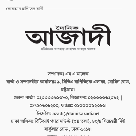
কোরআন হাদিসের বাণী
সম্পাদকঃ
এম এ মালেক
বার্তা ও সম্পাদকীয় কার্যালয়ঃ
৯, সিডিএ বাণিজ্যিক এলাকা, মোমিন রোড,
চট্টগ্রাম।
ফোনঃ বার্তাঃ
০২৩৩৩৩৬২৩৮০, বিজ্ঞাপনঃ ০২৩৩৩৩৬২৩৮২ |
০১৭৫৫৬০৮২০০, ফ্যাক্সঃ ০২৩৩৩৩৬২৩৮১।
ই-মেইলঃ
azadi@dainikazadi.net
ঢাকা অফিসঃ
বিটিআই প্যারামাউন্ট (৩য় তলা), ৮০/৪ সিদ্ধেশ্বরী নিউ
সার্কুলার রোড , ঢাকা-১২১৭।