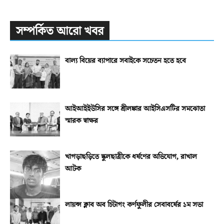
সম্পর্কিত আরো খবর
বাল্য বিয়ের ব্যাপারে সবাইকে সচেতন হতে হবে
আইআইইউসির সঙ্গে শ্রীলঙ্কার আইসিএসটির সমঝোতা
স্মারক স্বাক্ষর
খাগড়াছড়িতে স্কুলছাত্রীকে ধর্ষণের অভিযোগ, রাখাল
আটক
লায়ন্স ক্লাব অব চিটাগং কর্ণফুলীর সেবাবর্ষের ১ম সভা