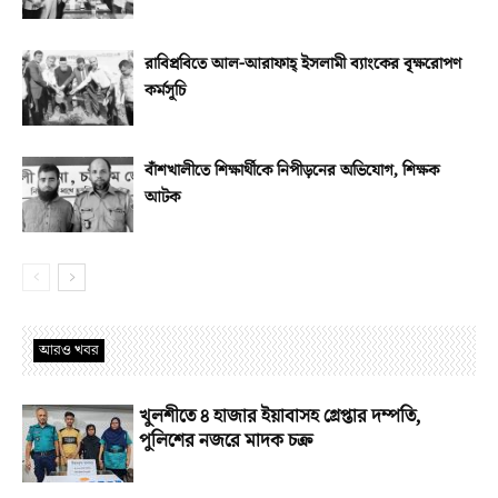
রাবিপ্রবিতে আল-আরাফাহ্‌ ইসলামী ব্যাংকের বৃক্ষরোপণ
কর্মসূচি
বাঁশখালীতে শিক্ষার্থীকে নিপীড়নের অভিযোগ, শিক্ষক
আটক
আরও খবর
খুলশীতে ৪ হাজার ইয়াবাসহ গ্রেপ্তার দম্পতি,
পুলিশের নজরে মাদক চক্র