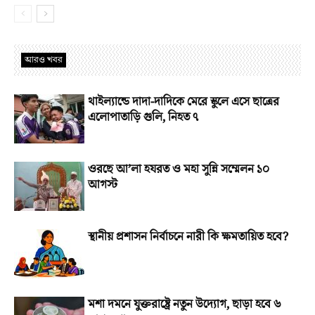
আরও খবর
থাইল্যান্ডে দাদা-দাদিকে মেরে স্কুলে এসে ছাত্রের
এলোপাতাড়ি গুলি, নিহত ৭
ওরছে আ’লা হযরত ও মহা সুন্নি সম্মেলন ১০
আগস্ট
স্থানীয় প্রশাসন নির্বাচনে নারী কি ক্ষমতায়িত হবে?
মশা দমনে যুক্তরাষ্ট্রে নতুন উদ্যোগ, ছাড়া হবে ৬