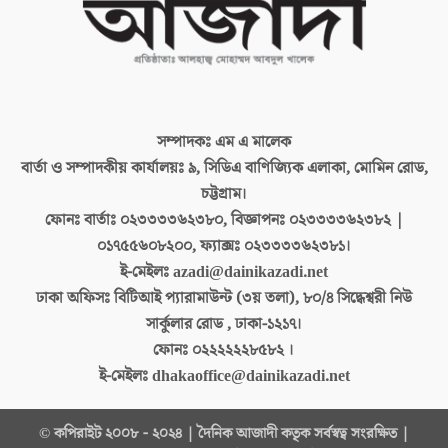
সম্পাদকঃ
এম এ মালেক
বার্তা ও সম্পাদকীয় কার্যালয়ঃ
৯, সিডিএ বাণিজ্যিক এলাকা, মোমিন রোড,
চট্টগ্রাম।
ফোনঃ বার্তাঃ
০২৩৩৩৩৬২৩৮০, বিজ্ঞাপনঃ ০২৩৩৩৩৬২৩৮২ |
০১৭৫৫৬০৮২০০, ফ্যাক্সঃ ০২৩৩৩৩৬২৩৮১।
ই-মেইলঃ
azadi@dainikazadi.net
ঢাকা অফিসঃ
বিটিআই প্যারামাউন্ট (৩য় তলা), ৮০/৪ সিদ্ধেশ্বরী নিউ
সার্কুলার রোড , ঢাকা-১২১৭।
ফোনঃ
০২২২২২২৮৫৮২ ।
ই-মেইলঃ
dhakaoffice@dainikazadi.net
© কপিরাইট ২০০৮ - ২০২৪ | দৈনিক আজাদী কতৃক সর্বস্বত্ব সংরক্ষিত |