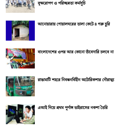
বৃক্ষরোপণ ও পরিচ্ছন্নতা কর্মসূচি
আনোয়ারায় গোয়ালঘরের তালা কেটে ৪ গরু চুরি
বাংলাদেশের ওপর আর কোনো তাঁবেদারি চলবে না
রাঙামাটি শহরে নিবন্ধনবিহীন অটোরিকশার দৌরাত্ম্য
এআই দিয়ে প্রথম পূর্ণাঙ্গ ভাইরাসের নকশা তৈরি