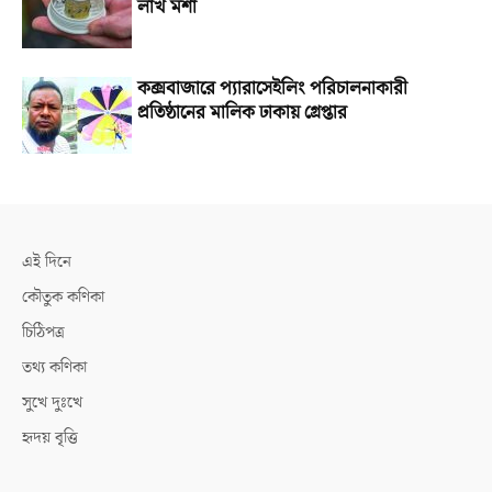
লাখ মশা
কক্সবাজারে প্যারাসেইলিং পরিচালনাকারী
প্রতিষ্ঠানের মালিক ঢাকায় গ্রেপ্তার
এই দিনে
কৌতুক কণিকা
চিঠিপত্র
তথ্য কণিকা
সুখে দুঃখে
হৃদয় বৃত্তি