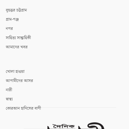
বৃহত্তর চট্টগ্রাম
গ্রাম-গঞ্জ
নগর
সাহিত্য সাপ্তাহিকী
আমাদের খবর
খোলা হাওয়া
আগামীদের আসর
নারী
স্বাস্থ্য
কোরআন হাদিসের বাণী