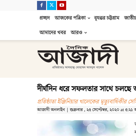
প্রচ্ছদ
আজকের পত্রিকা
বৃহত্তর চট্টগ্রাম
জাতীয়
আমাদের খবর
আরও
দৈনিক
আজাদী
দীর্ঘদিন ধরে সফলতার সাথে চলছে
প্রতিষ্ঠাতা ইঞ্জিনিয়ার খালেকের মৃত্যুবার্ষিকীর সেমি
আজাদী অনলাইন | শুক্রবার , ২৫ সেপ্টেম্বর, ২০২০ at ৫:২১ অ