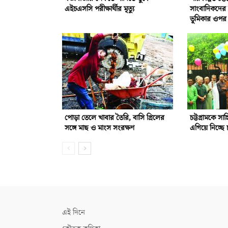
এইচএসসি পরীক্ষার্থীর মৃত্যু
সাংবাদিকদের দা
ভূমিকার ওপর 
পোড়া তেলে খাবার তৈরি, বাসি গ্রিলের
চট্টগ্রামকে সা
সঙ্গে মাছ ও মাংস সংরক্ষণ
এগিয়ে নিচ্ছে চ
এই দিনে