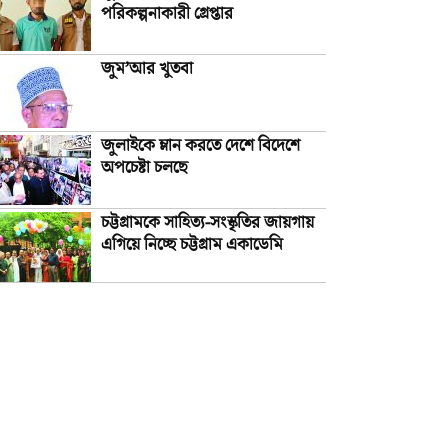
পরিকল্পনাকারী গ্রেপ্তার
জুম’আর খুতবা
জুলাইকে ম্লান করতে দেশে বিদেশে
অপচেষ্টা চলছে
চট্টগ্রামকে সাহিত্য-সংস্কৃতির জায়গায়
এগিয়ে নিচ্ছে চট্টগ্রাম একাডেমি