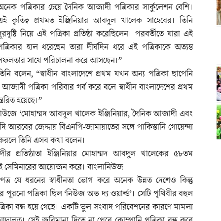
অনেক পত্রিকার চেয়ে দৈনিক আজাদী পত্রিকার সার্কুলেশন বেশি।
এই কৃতিত্ব প্রথমত ইঞ্জিনিয়ার আবদুল খালেক সাহেবের। তিনি
দূরদৃষ্টি নিয়ে এই পত্রিকা প্রতিষ্ঠা করেছিলেন। পরবর্তীতে যারা এই
পত্রিকার হাল ধরেছেন তারা দীর্ঘদিন ধরে এই পত্রিকাকে অত্যন্ত
সফলতার সাথে পরিচালনা করে আসছেন।”
তিনি বলেন, “স্বাধীন বাংলাদেশে প্রথম যখন অন্য পত্রিকা ছাপেনি
জাদী পত্রিকা পরিবার গর্ব করে বলে স্বাধীন বাংলাদেশের প্রথম
ন্তরিত হয়েছে।”
কিট হাউজে ‘মোহাম্মদ আবদুল খালেক ইঞ্জিনিয়ার, দৈনিক আজাদী এবং
সৌদি আরবের জেদ্দায় বিএনপি-জামায়াতের সঙ্গে পাকিস্তানি গোয়েন্দা
ন করলে তিনি এসব কথা বলেন।
দীর প্রতিষ্ঠাতা ইঞ্জিনিয়ার মোহাম্মদ আবদুল খালেকের ৫৮তম
িতি এই সেমিনারের আয়োজন করে। বাংলানিউজ
াদপত্র যে ধরনের স্বাধীনতা ভোগ করে অনেক উন্নত দেশেও কিন্তু
পুরনো পত্রিকা ছিল ‘নিউজ অভ দ্য ওয়ার্ল্ড’। সেটি পৃথিবীর বহুল
্রিকা বন্ধ হয়ে গেছে। একটি ভুল সংবাদ পরিবেশনের কারণে মামলা
ালত। সেই জরিমানা দিতে না পেরে কোম্পানি পত্রিকা বন্ধ করে