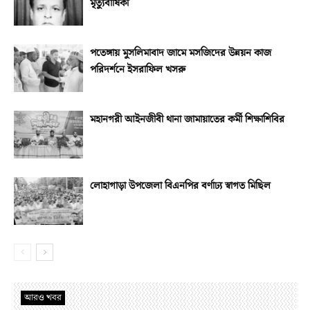
মৃত্যুবার্ষিকী
পতেঙ্গায় মুসলিমাবাদ জামে মসজিদের উন্নয়ন কাজ
পরিদর্শনে ইসরাফিল খসরু
মহানগরী আইনজীবী থানা জামায়াতের কর্মী শিক্ষাশিবির
লোহাগাড়া উপজেলা বিএনপির বর্ণাঢ্য স্বাগত মিছিল
আরও খবর