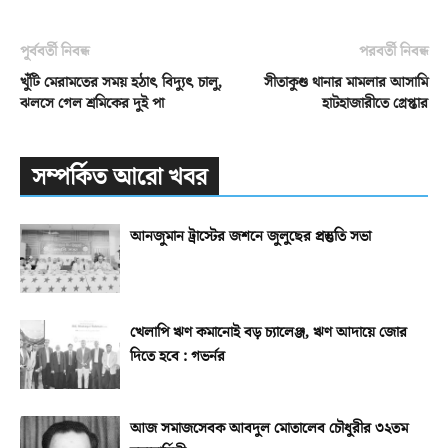
পূর্ববর্তী নিবন্ধ
পরবর্তী নিবন্ধ
খুঁটি মেরামতের সময় হঠাৎ বিদ্যুৎ চালু,
সীতাকুণ্ড থানার মামলার আসামি
ঝলসে গেল শ্রমিকের দুই পা
হাটহাজারীতে গ্রেপ্তার
সম্পর্কিত আরো খবর
আনজুমান ট্রাস্টের জশনে জুলুছের প্রস্তুতি সভা
খেলাপি ঋণ কমানোই বড় চ্যালেঞ্জ, ঋণ আদায়ে জোর
দিতে হবে : গভর্নর
আজ সমাজসেবক আবদুল মোতালেব চৌধুরীর ৩২তম