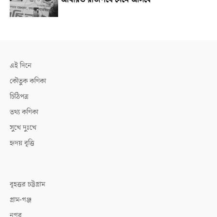
আবারও রাজপথে নেমে আসবে
এই দিনে
কৌতুক কণিকা
চিঠিপত্র
তথ্য কণিকা
সুখে দুঃখে
হৃদয় বৃত্তি
বৃহত্তর চট্টগ্রাম
গ্রাম-গঞ্জ
নগর