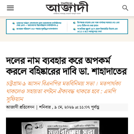
দলের নাম ব্যবহার করে অপকর্ম
করলে বহিষ্কারের দাবি ডা. শাহাদাতের
চট্টগ্রাম-৯ আসন বিএনপির মতবিনিময় সভা । মতপার্থক্য
থাকলেও সহায়তা বণ্টনে ঐক্যবদ্ধ থাকতে হবে : এমপি
সুফিয়ান
আজাদী প্রতিবেদন | শনিবার , ৯ মে, ২০২৬ at ১১:০৭ পূর্বাহ্ণ