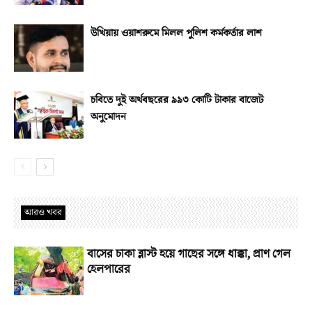
উখিয়ায় ওয়াশরুমে মিলল পুলিশ কর্মকর্তার লাশ
চবিতে দুই অর্থবছরের ৯৯৩ কোটি টাকার বাজেট
অনুমোদন
আরও খবর
বাসের চাকা ব্লাস্ট হয়ে গাছের সঙ্গে ধাক্কা, প্রাণ গেল
হেলপারের