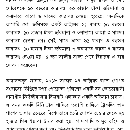
মাদক আইনের ১৯
(
১
)
এর ৯
(
খ
)
ধারায় আব্দুর রহিম ও মো
.
সোহেলকে ১০ বছরের কারাদণ্ড
,
২০ হাজার টাকা জরিমানা ও
অনাদায়ে আরো ৬ মাসের কারাদণ্ড দেওয়া হয়েছে। অন্যদিকে
আসামি মো
.
জসিমকে একই আইনের ২১ ধারায় ১০ বছরের
কারাদণ্ড
,
১০ হাজার টাকা জরিমানা ও অনাদায়ে আরো ৩ মাসের
কারাদণ্ড দেওয়া হয়। সেই সাথে তাকে ২৫ ধারায় ৩ বছরের
কারাদণ্ড
,
১০ হাজার টাকা জরিমানা ও অনাদায়ে আরো ৪ মাসের
কারাদণ্ড দেওয়া হয়। ৫ জন সাক্ষীর সাক্ষ্য শেষে বিচারক এ রায়
ঘোষণা করেছেন।
আদালতসূত্র জানায়
,
২০১৮ সালের ২৪ অক্টোবর রাতে গোপন
সংবাদের ভিত্তিতে নগর গোয়েন্দা পুলিশের একটি দল কোতোয়ালী
থানাধীন ফিরিঙ্গীবাজার ব্রিজঘাট এলাকায় একটি অভিযান চালায়।
এ সময় একটি মিনি ট্রাক থামিয়ে তল্লাশি চালিয়ে ট্রাকটির ডান
পাশের ডালার ভেতরে বিশেষভাবে তৈরি গোপন চেম্বার থেকে ২০
হাজার পিস ইয়াবা উদ্ধার করা হয়। পাশাপাশি আব্দুর রহিম ও
সোহেলকে গ্রেপ্তার করা হয়। জিজ্ঞাসাবাদে তারা জানিয়েছিল
,
মো
.