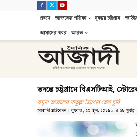
প্রচ্ছদ
আজকের পত্রিকা
বৃহত্তর চট্টগ্রাম
জাতীয়
আমাদের খবর
আরও
দৈনিক
আজাদী
তদন্তে চট্টগ্রামে বিএসটিআই, স্টোরে
যমুনা অয়েলের ফতুল্লা ডিপোর তেল চুরি
আজাদী প্রতিবেদন | বুধবার , ১০ জুন, ২০২৬ at ৫:৫৮ পূর্বাহ্ণ