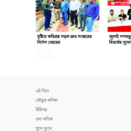
বৃষ্টিতে ক্ষতিগ্রস্ত সড়ক দ্রুত সংস্কারের
জুলাই গণঅভ্যু
নির্দেশ মেয়রের
বিতর্কের সুয
এই দিনে
কৌতুক কণিকা
চিঠিপত্র
তথ্য কণিকা
সুখে দুঃখে