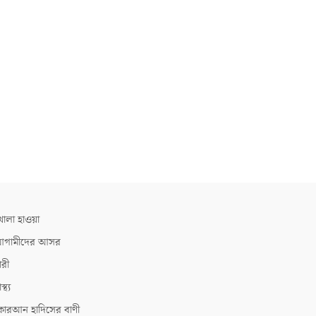
োলা হাওয়া
গামীদের আসর
ারী
াস্থ্য
োরআন হাদিসের বাণী