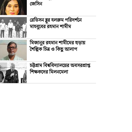
জেসিন
রেডিসন ব্লুর হলরুম পরিদর্শনে
মাহবুবের রহমান শামীম
মিজানুর রহমান শামীমের ছড়ায়
শৈল্পিক চিত্র ও কিছু আলাপ
চট্টগ্রাম বিশ্ববিদ্যালয়ের অবসরপ্রাপ্ত
শিক্ষকদের মিলনমেলা