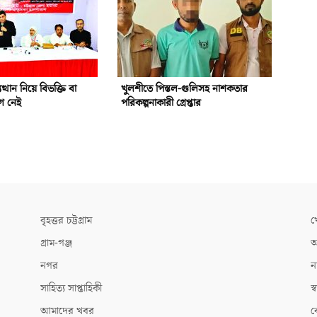
ত্থান নিয়ে বিভক্তি বা
খুলশীতে পিস্তল-গুলিসহ নাশকতার
োগ নেই
পরিকল্পনাকারী গ্রেপ্তার
বৃহত্তর চট্টগ্রাম
খ
গ্রাম-গঞ্জ
আ
নগর
ন
সাহিত্য সাপ্তাহিকী
স্ব
আমাদের খবর
ক