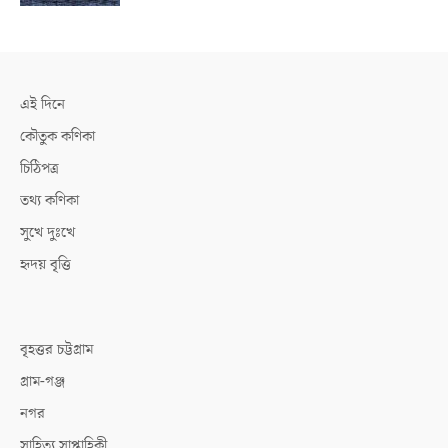
এই দিনে
কৌতুক কণিকা
চিঠিপত্র
তথ্য কণিকা
সুখে দুঃখে
হৃদয় বৃত্তি
বৃহত্তর চট্টগ্রাম
গ্রাম-গঞ্জ
নগর
সাহিত্য সাপ্তাহিকী