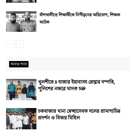
বাঁশখালীতে শিক্ষার্থীকে নিপীড়নের অভিযোগ, শিক্ষক
আটক
আরও খবর
খুলশীতে ৪ হাজার ইয়াবাসহ গ্রেপ্তার দম্পতি,
পুলিশের নজরে মাদক চক্র
চকবাজার থানা স্বেচ্ছাসেবক দলের প্রামাণ্যচিত্র
প্রদর্শন ও বিজয় মিছিল