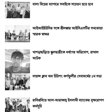
বাল্য বিয়ের ব্যাপারে সবাইকে সচেতন হতে হবে
আইআইইউসির সঙ্গে শ্রীলঙ্কার আইসিএসটির সমঝোতা
স্মারক স্বাক্ষর
খাগড়াছড়িতে স্কুলছাত্রীকে ধর্ষণের অভিযোগ, রাখাল
আটক
লায়ন্স ক্লাব অব চিটাগং কর্ণফুলীর সেবাবর্ষের ১ম সভা
রাবিপ্রবিতে আল-আরাফাহ্‌ ইসলামী ব্যাংকের বৃক্ষরোপণ
কর্মসূচি