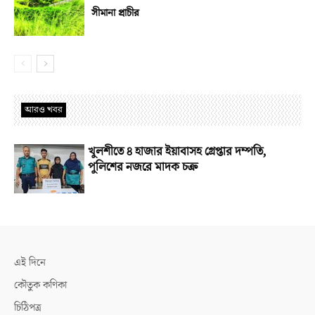
সীমানা প্রাচীর
আরও খবর
খুলশীতে ৪ হাজার ইয়াবাসহ গ্রেপ্তার দম্পতি,
পুলিশের নজরে মাদক চক্র
এই দিনে
কৌতুক কণিকা
চিঠিপত্র