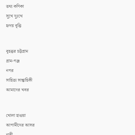
তথ্য কণিকা
সুখে দুঃখে
হৃদয় বৃত্তি
বৃহত্তর চট্টগ্রাম
গ্রাম-গঞ্জ
নগর
সাহিত্য সাপ্তাহিকী
আমাদের খবর
খোলা হাওয়া
আগামীদের আসর
নারী