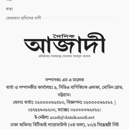
স্বাস্থ্য
কোরআন হাদিসের বাণী
সম্পাদকঃ
এম এ মালেক
বার্তা ও সম্পাদকীয় কার্যালয়ঃ
৯, সিডিএ বাণিজ্যিক এলাকা, মোমিন রোড,
চট্টগ্রাম।
ফোনঃ বার্তাঃ
০২৩৩৩৩৬২৩৮০, বিজ্ঞাপনঃ ০২৩৩৩৩৬২৩৮২ |
০১৭৫৫৬০৮২০০, ফ্যাক্সঃ ০২৩৩৩৩৬২৩৮১।
ই-মেইলঃ
azadi@dainikazadi.net
ঢাকা অফিসঃ
বিটিআই প্যারামাউন্ট (৩য় তলা), ৮০/৪ সিদ্ধেশ্বরী নিউ