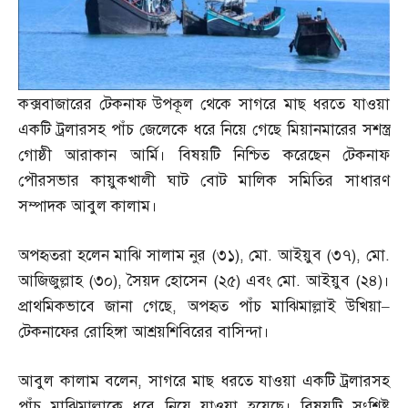
কক্সবাজারের টেকনাফ উপকূল থেকে সাগরে মাছ ধরতে যাওয়া
একটি ট্রলারসহ পাঁচ জেলেকে ধরে নিয়ে গেছে মিয়ানমারের সশস্ত্র
গোষ্ঠী আরাকান আর্মি। বিষয়টি নিশ্চিত করেছেন টেকনাফ
পৌরসভার কায়ুকখালী ঘাট বোট মালিক সমিতির সাধারণ
সম্পাদক আবুল কালাম।
অপহৃতরা হলেন মাঝি সালাম নুর
(
৩১
),
মো
.
আইয়ুব
(
৩৭
),
মো
.
আজিজুল্লাহ
(
৩০
),
সৈয়দ হোসেন
(
২৫
)
এবং মো
.
আইয়ুব
(
২৪
)
।
প্রাথমিকভাবে জানা গেছে
,
অপহৃত পাঁচ মাঝিমাল্লাই উখিয়া
–
টেকনাফের রোহিঙ্গা আশ্রয়শিবিরের বাসিন্দা।
আবুল কালাম বলেন
,
সাগরে মাছ ধরতে যাওয়া একটি ট্রলারসহ
পাঁচ মাঝিমাল্লাকে ধরে নিয়ে যাওয়া হয়েছে। বিষয়টি সংশ্লিষ্ট