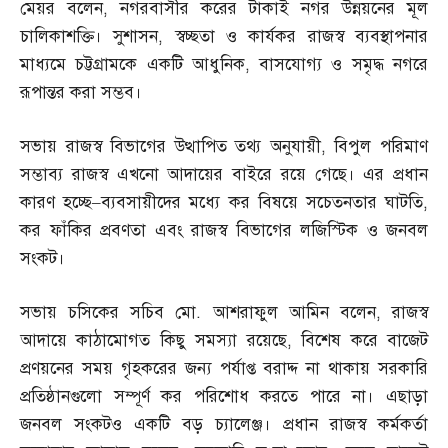
মেয়র বলেন
,
নগরবাসীর করের টাকাই নগর উন্নয়নের মূল
চালিকাশক্তি। সুশাসন
,
স্বচ্ছতা ও কার্যকর রাজস্ব ব্যবস্থাপনার
মাধ্যমে চট্টগ্রামকে একটি আধুনিক
,
বাসযোগ্য ও সমৃদ্ধ নগরে
রূপান্তর করা সম্ভব।
সভায় রাজস্ব বিভাগের উত্থাপিত তথ্য অনুযায়ী
,
বিপুল পরিমাণ
সম্ভাব্য রাজস্ব এখনো আদায়ের বাইরে রয়ে গেছে। এর প্রধান
কারণ হচ্ছে
–
ব্যবসায়ীদের মধ্যে কর বিষয়ে সচেতনতার ঘাটতি
,
কর ফাঁকির প্রবণতা এবং রাজস্ব বিভাগের লজিস্টিক ও জনবল
সংকট।
সভায় চসিকের সচিব মো
.
আশরাফুল আমিন বলেন
,
রাজস্ব
আদায়ে কাঠামোগত কিছু সমস্যা রয়েছে
,
বিশেষ করে বাজেট
প্রণয়নের সময় গৃহকরের জন্য পর্যাপ্ত বরাদ্দ না থাকায় সরকারি
প্রতিষ্ঠানগুলো সম্পূর্ণ কর পরিশোধ করতে পারে না। এছাড়া
জনবল সংকটও একটি বড় চ্যালেঞ্জ। প্রধান রাজস্ব কর্মকর্তা