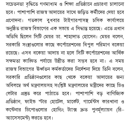
সচেতনতা বৃদ্ধিতে গণমাধ্যম ও শিক্ষা প্রতিষ্ঠানে প্রচারণা চালানো
হবে। পাশাপাশি রাজস্ব আদায়ের সাথে জড়িত কর্মীদের দেয়া হবে
প্রণোদনা। গতকাল বুধবার টাইগারপাসস্থ চসিক কার্যালয়ে
অনুষ্ঠিত রাজস্ব বিভাগের এক সভায় এ সিদ্ধান্ত হয়েছে। এতে প্রধান
অতিথি ছিলেন সিটি মেয়র ডা
.
শাহাদাত হোসেন। মেয়র বলেন
,
সরকারি সংস্থাগুলোর কাছে কর্পোরেশনের বিপুল পরিমাণ বকেয়া
রয়েছে। এসব বকেয়া আদায় না হলে সিটি কর্পোরেশনের আর্থিক
সক্ষমতা কাঙ্ক্ষিত পর্যায়ে উন্নীত করা সম্ভব হবে না। এ সময়
রাজস্ব বিভাগের ঊর্ধ্বতন কর্মকর্তাদের নির্দেশনা দিয়ে তিনি বলেন
,
সরকারি প্রতিষ্ঠানগুলোর কাছ থেকে বকেয়া আদায়ের জন্য
অবিলম্বে অর্থ মন্ত্রণালয়সহ সংশ্লিষ্ট মন্ত্রণালয়ের মন্ত্রীদের কাছে ডিও
লেটার প্রস্তুত করে পাঠাতে হবে। পাশাপাশি বড় বাণিজ্যিক
প্রতিষ্ঠান
,
ফাইভ স্টার হোটেল
,
মার্কেট
,
গার্মেন্টস কারখানা ও
কন্টেনার ডিপোগুলোর হোল্ডিং ট্যাক্স দ্রুত পুনর্মূল্যায়ন
(
রি
–
অ্যাসেসমেন্ট
)
করতে হবে।