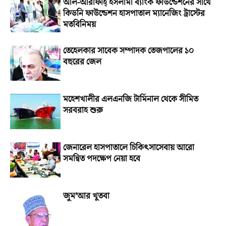
আল-আরাফাহ্‌ ইসলামী ব্যাংক ফাউন্ডেশনের সাথে
কিডনি ফাউন্ডেশন হাসপাতাল ম্যানেজিং ট্রাস্টের
মতবিনিময়
তেহেলকার সাবেক সম্পাদক তেজপালের ১০
বছরের জেল
মহেশখালীর এলএনজি টার্মিনাল থেকে সীমিত
সরবরাহ শুরু
জেনারেল হাসপাতালে চিকিৎসাসেবায় আরো
সমন্বিত পদক্ষেপ নেয়া হবে
জুম’আর খুতবা