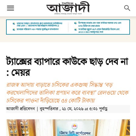
ট্যাক্সের ব্যাপারে কাউকে ছাড় দেব না
: মেয়র
রাজস্ব আদায় বাড়াতে চসিকের একগুচ্ছ সিদ্ধান্ত ‘বড়
করখেলাপিদের তালিকা প্রণয়ন করে ব্যবস্থা’ রেলওয়ে থেকে
চসিকের পাওনা দাঁড়িয়েছে ৫৪ কোটি টাকায়
আজাদী প্রতিবেদন | বৃহস্পতিবার , ২১ মে, ২০২৬ at ৫:৩১ পূর্বাহ্ণ