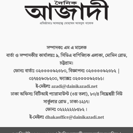
সম্পাদকঃ
এম এ মালেক
বার্তা ও সম্পাদকীয় কার্যালয়ঃ
৯, সিডিএ বাণিজ্যিক এলাকা, মোমিন রোড,
চট্টগ্রাম।
ফোনঃ বার্তাঃ
০২৩৩৩৩৬২৩৮০, বিজ্ঞাপনঃ ০২৩৩৩৩৬২৩৮২ |
০১৭৫৫৬০৮২০০, ফ্যাক্সঃ ০২৩৩৩৩৬২৩৮১।
ই-মেইলঃ
azadi@dainikazadi.net
ঢাকা অফিসঃ
বিটিআই প্যারামাউন্ট (৩য় তলা), ৮০/৪ সিদ্ধেশ্বরী নিউ
সার্কুলার রোড , ঢাকা-১২১৭।
ফোনঃ
০২২২২২২৮৫৮২ ।
ই-মেইলঃ
dhakaoffice@dainikazadi.net