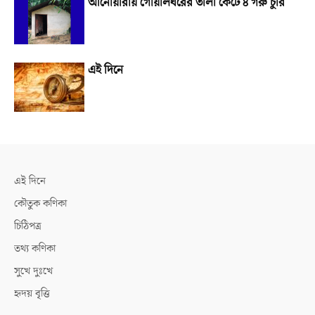
আনোয়ারায় গোয়ালঘরের তালা কেটে ৪ গরু চুরি
এই দিনে
এই দিনে
কৌতুক কণিকা
চিঠিপত্র
তথ্য কণিকা
সুখে দুঃখে
হৃদয় বৃত্তি