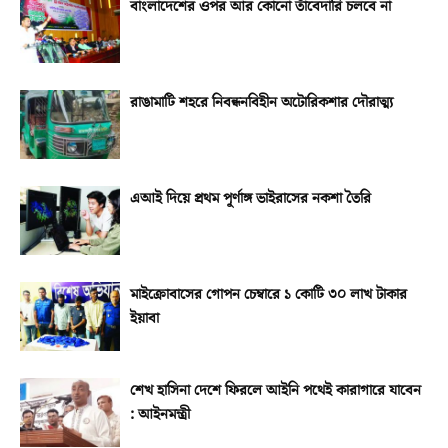
বাংলাদেশের ওপর আর কোনো তাঁবেদারি চলবে না
রাঙামাটি শহরে নিবন্ধনবিহীন অটোরিকশার দৌরাত্ম্য
এআই দিয়ে প্রথম পূর্ণাঙ্গ ভাইরাসের নকশা তৈরি
মাইক্রোবাসের গোপন চেম্বারে ১ কোটি ৩০ লাখ টাকার
ইয়াবা
শেখ হাসিনা দেশে ফিরলে আইনি পথেই কারাগারে যাবেন
: আইনমন্ত্রী