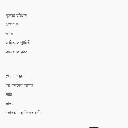
বৃহত্তর চট্টগ্রাম
গ্রাম-গঞ্জ
নগর
সাহিত্য সাপ্তাহিকী
আমাদের খবর
খোলা হাওয়া
আগামীদের আসর
নারী
স্বাস্থ্য
কোরআন হাদিসের বাণী