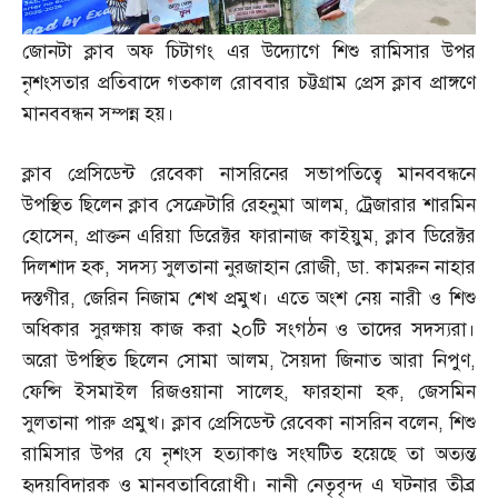
জোনটা ক্লাব অফ চিটাগং এর উদ্যোগে শিশু রামিসার উপর
নৃশংসতার প্রতিবাদে গতকাল রোববার চট্টগ্রাম প্রেস ক্লাব প্রাঙ্গণে
মানববন্ধন সম্পন্ন হয়।
ক্লাব প্রেসিডেন্ট রেবেকা নাসরিনের সভাপতিত্বে মানববন্ধনে
উপস্থিত ছিলেন ক্লাব সেক্রেটারি রেহনুমা আলম
,
ট্রেজারার শারমিন
হোসেন
,
প্রাক্তন এরিয়া ডিরেক্টর ফারানাজ কাইয়ুম
,
ক্লাব ডিরেক্টর
দিলশাদ হক
,
সদস্য সুলতানা নুরজাহান রোজী
,
ডা
.
কামরুন নাহার
দস্তগীর
,
জেরিন নিজাম শেখ প্রমুখ। এতে অংশ নেয় নারী ও শিশু
অধিকার সুরক্ষায় কাজ করা ২০টি সংগঠন ও তাদের সদস্যরা।
অরো উপস্থিত ছিলেন সোমা আলম
,
সৈয়দা জিনাত আরা নিপুণ
,
ফেন্সি ইসমাইল রিজওয়ানা সালেহ
,
ফারহানা হক
,
জেসমিন
সুলতানা পারু প্রমুখ। ক্লাব প্রেসিডেন্ট রেবেকা নাসরিন বলেন
,
শিশু
রামিসার উপর যে নৃশংস হত্যাকাণ্ড সংঘটিত হয়েছে তা অত্যন্ত
হৃদয়বিদারক ও মানবতাবিরোধী। নানী নেতৃবৃন্দ এ ঘটনার তীব্র