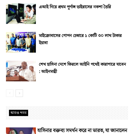
এআই দিয়ে প্রথম পূর্ণাঙ্গ ভাইরাসের নকশা তৈরি
মাইক্রোবাসের গোপন চেম্বারে ১ কোটি ৩০ লাখ টাকার
ইয়াবা
শেখ হাসিনা দেশে ফিরলে আইনি পথেই কারাগারে যাবেন
: আইনমন্ত্রী
আরও খবর
হাসিনার বক্তব্য সমর্থন করে না ভারত, যা জানালেন