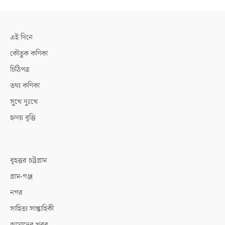
এই দিনে
কৌতুক কণিকা
চিঠিপত্র
তথ্য কণিকা
সুখে দুঃখে
হৃদয় বৃত্তি
বৃহত্তর চট্টগ্রাম
গ্রাম-গঞ্জ
নগর
সাহিত্য সাপ্তাহিকী
আমাদের খবর