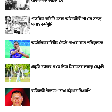
প্রতিফলিত করতে হবে
গাউসিয়া কমিটি জেলা আইনজীবী শাখার সদস্য
সংগ্রহ কর্মসূচি
অস্ট্রেলিয়ায় দ্বিতীয় টেস্টে পাওয়া যাবে শরিফুলকে
প্রস্তুতি ম্যাচের প্রথম দিনে মিরাজের লড়াকু সেঞ্চুরি
ব্যতিক্রমী উদ্যোগে চাঙা চট্টগ্রাম বিএনপি