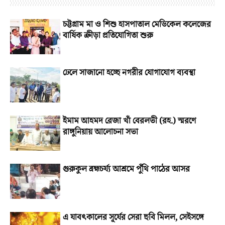
চট্টগ্রাম মা ও শিশু হাসপাতাল মেডিকেল কলেজের
বার্ষিক ক্রীড়া প্রতিযোগিতা শুরু
ঢেলে সাজানো হচ্ছে নগরীর যোগাযোগ ব্যবস্থা
ইমাম আহমদ রেজা খাঁ বেরলভী (রহ.) স্মরণে
রাঙ্গুনিয়ায় আলোচনা সভা
গুরুকুল ব্রহ্মচর্য্য আশ্রমে পুঁথি পাঠের আসর
এ যাবৎকালের সূর্যের সেরা ছবি মিলল, সেইসঙ্গে