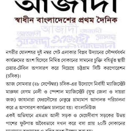
নগরীর ষোলশহর দুই নম্বর গেট এলাকার বিপ্লব উদ্যানের সৌন্দর্যবর্ধন
কার্যক্রমের অংশ হিসেবে নির্মিত দোকানের সামনের চুক্তি বহির্ভূত স্থায়ী
চেয়ার-টেবিল অপসারণ করে দিয়েছে চট্টগ্রাম সিটি করপোরেশন
(চসিক)।
আজ সোমবার (২৮ সেপ্টেম্বর) চসিক-এর উদ্যোগে নির্বাহী ম্যাজিস্ট্রেট
মারুফা বেগম নেলী ও স্পেশাল ম্যাজিস্ট্রেট (যুগ্ম জেলা ও দায়রা
জজ) জাহানারা ফেরদৌসের নেতৃত্বে ভ্রাম্যমাণ আদালত পরিচালনা
করে এ অপসারণ কার্যক্রম চালানো হয়। বাংলানিউজ
একই অভিযানে এমএম আলী সড়ক ও মেহেদীবাগ সড়কের উভয়
পাশের ফুটপাত অবৈধভাবে দখল করে বসা প্রায় ২০টি দোকানের