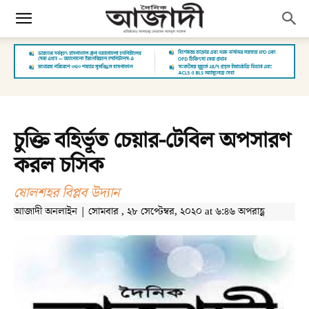
চুক্তি বহির্ভূত চেয়ার-টেবিল অপসারণ
করল চসিক
ষোলশহর বিপ্লব উদ্যান
আজাদী অনলাইন | সোমবার , ২৮ সেপ্টেম্বর, ২০২০ at ৬:৪৬ অপরাহ্ণ