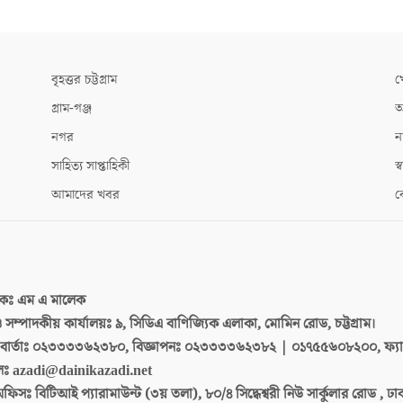
বৃহত্তর চট্টগ্রাম
খ
গ্রাম-গঞ্জ
আ
নগর
ন
সাহিত্য সাপ্তাহিকী
স্ব
আমাদের খবর
ক
দকঃ
এম এ মালেক
 ও সম্পাদকীয় কার্যালয়ঃ
৯, সিডিএ বাণিজ্যিক এলাকা, মোমিন রোড, চট্টগ্রাম।
ার্তাঃ
০২৩৩৩৩৬২৩৮০, বিজ্ঞাপনঃ ০২৩৩৩৩৬২৩৮২ | ০১৭৫৫৬০৮২০০, ফ্য
লঃ
azadi@dainikazadi.net
অফিসঃ
বিটিআই প্যারামাউন্ট (৩য় তলা), ৮০/৪ সিদ্ধেশ্বরী নিউ সার্কুলার রোড , ঢ