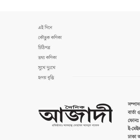
এই দিনে
কৌতুক কণিকা
চিঠিপত্র
তথ্য কণিকা
সুখে দুঃখে
হৃদয় বৃত্তি
সম্পা
বার্তা
ফোনঃ ব
ই-মেই
ঢাকা 