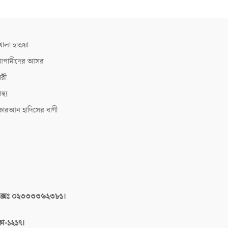
োলা হাওয়া
গামীদের আসর
ারী
াস্থ্য
োরআন হাদিসের বাণী
াক্সঃ ০২৩৩৩৩৬২৩৮১।
াকা-১২১৭।