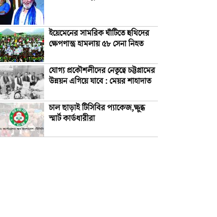
ইয়েমেনের সামরিক ঘাঁটিতে হুথিদের
ক্ষেপণাস্ত্র হামলায় ৫৮ সেনা নিহত
যোগ্য প্রকৌশলীদের নেতৃত্বে চট্টগ্রামের
উন্নয়ন এগিয়ে যাবে : মেয়র শাহাদাত
চাল ছাড়াই টিসিবির প্যাকেজ,ক্ষুব্ধ
স্মার্ট কার্ডধারীরা