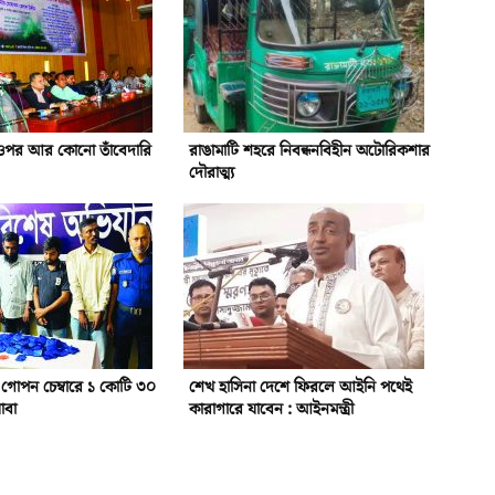
ওপর আর কোনো তাঁবেদারি
রাঙামাটি শহরে নিবন্ধনবিহীন অটোরিকশার
দৌরাত্ম্য
 গোপন চেম্বারে ১ কোটি ৩০
শেখ হাসিনা দেশে ফিরলে আইনি পথেই
াবা
কারাগারে যাবেন : আইনমন্ত্রী