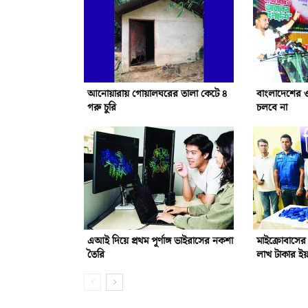
আনোয়ারায় গোয়ালঘরের তালা কেটে ৪
বাংলাদেশের 
গরু চুরি
চলবে না
এআই দিয়ে প্রথম পূর্ণাঙ্গ ভাইরাসের নকশা
মাইক্রোবাসের
তৈরি
লাখ টাকার ইয়