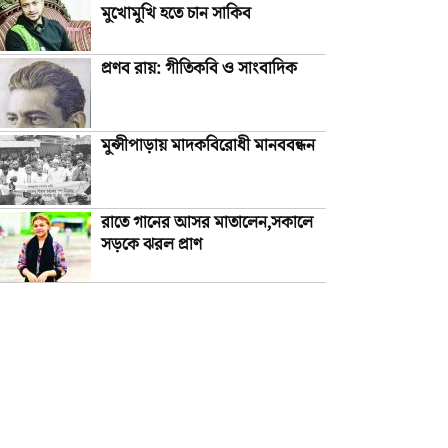
মুখোমুখি হতে চান সাকিব
প্রণব রায়: গীতিকবি ও সাংবাদিক
মুন্সীপাড়ায় মাদকবিরোধী মানববন্ধন
রাতে গানের আসর মাতালেন,সকালে
সড়কে ঝরল প্রাণ