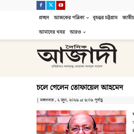
প্রচ্ছদ
আজকের পত্রিকা
বৃহত্তর চট্টগ্রাম
জাতীয়
আমাদের খবর
আরও
দৈনিক
আজাদী
চলে গেলেন তোফায়েল আহমেদ
| মঙ্গলবার , ২ জুন, ২০২৬ at ৬:০৯ পূর্বাহ্ণ