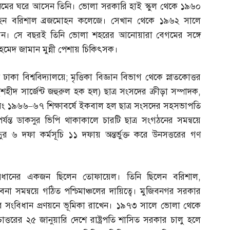
নমের ঘরে আসেন তিনি। ভোলা সরকারি হাই স্কুল থেকে ১৯৬০
তি হন বরিশাল ব্রজমোহন কলেজে। সেখান থেকে ১৯৬২ সালে
ন। সে বছরই তিনি ভোলা শহরের আনোয়ারা বেগমের সঙ্গে
আহমেদ জামান মুন্নী পেশায় চিকিৎসক।
াকা বিশ্ববিদ্যালয়ে
;
মৃত্তিকা বিজ্ঞান বিভাগ থেকে স্নাতকোত্তর
(
শহীদ সার্জেন্ট জহুরুল হক হল
)
ছাত্র সংসদের ক্রীড়া সম্পাদক
,
এবং ১৯৬৬
–
৬৭ শিক্ষাবর্ষে ইকবাল হল ছাত্র সংসদের সহসভাপতি
যন্ত ডাকসুর ভিপি থাকাকালে চারটি ছাত্র সংগঠনের সমন্বয়ে
্ধুর ৬ দফা কর্মসূচি ১১ দফায় অন্তর্ভুক্ত করে উনসত্তরের গণ
চার প্রধানের একজন ছিলেন তোফায়েল। তিনি ছিলেন বরিশাল
,
পাবনা সমন্বয়ে গঠিত পশ্চিমাঞ্চলের দায়িত্বে। মুজিবনগর সরকার
পর সংবিধান প্রণয়নে ভূমিকা রাখেন। ১৯৭৩ সালে ভোলা থেকে
্তরের ২৫ জানুয়ারি দেশে রাষ্ট্রপতি শাসিত সরকার চালু হলে