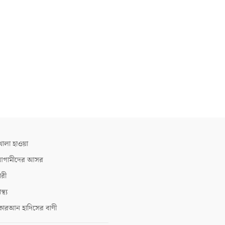
োলা হাওয়া
গামীদের আসর
ারী
াস্থ্য
োরআন হাদিসের বাণী