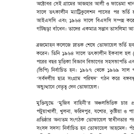
অক্টোবর সেই গ্রামের আজহার আলী ও ফাতেমা খা
সালে তৎকালীন ম্যাট্রিকুলেশন পাসের পর ভর্
আইএসসি এবং ১৯৬৪ সালে বিএসসি সম্পন্ন করে
গাঁটছড়া বাঁধেন। তাদের একমাত্র সন্তান তাসলিমা 
ব্রজমোহন কলেজে স্নাতক শেষে তোফায়েল ভর্তি হন ঢ
করেন। তিনি ১৯৬৪ সালে তৎকালীন ইকবাল হল
পরের বছর মৃত্তিকা বিজ্ঞান বিভাগের সহসভাপতি 
(
ভিপি
)
নির্বাচিত হন। ১৯৬৭ থেকে ১৯৬৯ সাল পর্
‘সর্বদলীয় ছাত্র সংগ্রাম পরিষদ’ গঠন করে বঙ্গবন
অভ্যুত্থানে নেতৃত্ব দেন তোফায়েল।
মুক্তিযুদ্ধে ‘মুজিব বাহিনী’র অঞ্চলভিত্তিক 
পটুয়াখালী
,
খুলনা
,
ফরিদপুর
,
যশোর
,
কুষ্টিয়া ও 
প্রতিষ্ঠার অন্যতম সংগঠক তোফায়েল স্বাধীনতার 
সংসদ সদস্য নির্বাচিত হন তোফায়েল আহমেদ। পঁচাত