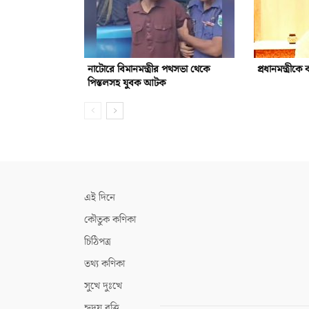
নাটোরে বিমানমন্ত্রীর পথসভা থেকে
প্রধানমন্ত্রীকে ব
পিস্তলসহ যুবক আটক
এই দিনে
কৌতুক কণিকা
চিঠিপত্র
তথ্য কণিকা
সুখে দুঃখে
হৃদয় বৃত্তি