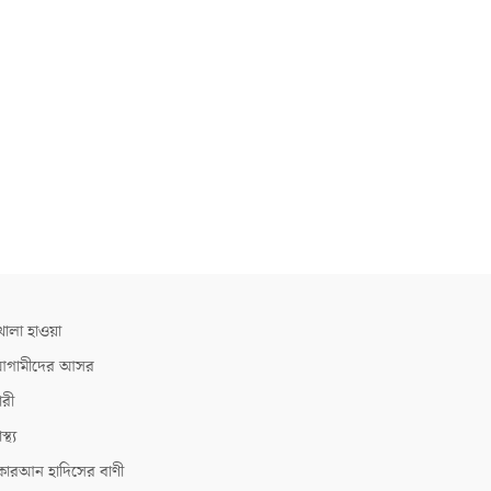
োলা হাওয়া
গামীদের আসর
ারী
াস্থ্য
োরআন হাদিসের বাণী