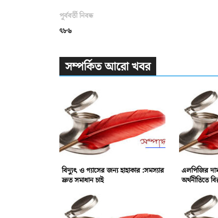
পূর্ববর্তী নিবন্ধ
৭৮৬
সম্পর্কিত আরো খবর
বিদ্যুৎ ও গ্যাসের জন্য হাহাকার :সমস্যার
এলপিজির দাম ব
দ্রুত সমাধান চাই
অর্থনীতিতে বি