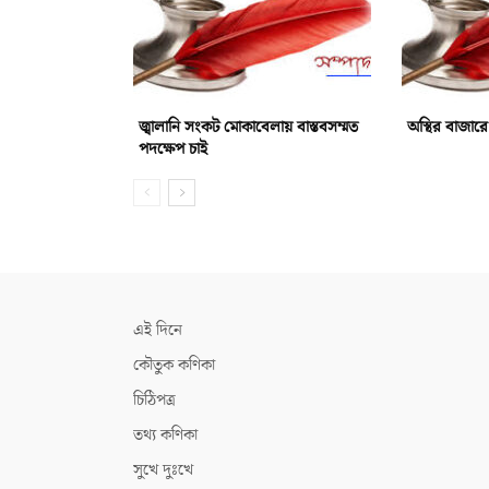
জ্বালানি সংকট মোকাবেলায় বাস্তবসম্মত
অস্থির বাজারে
পদক্ষেপ চাই
এই দিনে
কৌতুক কণিকা
চিঠিপত্র
তথ্য কণিকা
সুখে দুঃখে