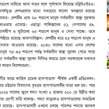
শতাংশ নামিয়ে আনা সম্ভব বলে পূর্বাভাস দিয়েছে ডব্লিউএইচও।
সার্কভুক্ত দেশগুলোর মধ্যে সবচেয়ে ভালো অবস্থানে রয়েছে
ভারত। দেশটির প্রায় ৬৮ শতাংশ মানুষ সর্বজনীন স্বাস্থ্য সুরক্ষার
আওতায় এসেছে। এছাড়া পাকিস্তানের ৫১
,
নেপালের ৫৯
,
মালদ্বীপ ও ভুটানের ৬৫ শতাংশ মানুষ এ সেবা পাচ্ছে। তবে
পিছিয়ে রয়েছে আফগানিস্তান। দেশটির মাত্র ৪৫ শতাংশ মানুষ এ
সেবার আওতায় রয়েছে। ২০৩০ সালের মধ্যে এসব দেশের
মানুষ ৭৫
–
৯৫ শতাংশ পর্যন্ত সর্বজনীন স্বাস্থ্য সুরক্ষা পেতে পারে
 সর্বজনীন স্বাস্থ্য সুরক্ষা নিশ্চিত করতে হলে সরকারকে যথাযথ
ে করেন বিশেষজ্ঞরা।
ীর ভারে কাহিল চমেক হাসপাতাল’ শীর্ষক একটি প্রতিবেদন।
 চট্টগ্রাম বিভাগের বৃহত্তম হাসপাতালটির যাত্রা শুরু হয়। পরে
২০২২ সালের জুনে শয্যা সংখ্যা ২ হাজার ২০০ তে উন্নীত করা
র রোগী ভর্তি থাকছে। শয্যা বাড়লেও হাসপাতালের সামগ্রিক
ট রয়েছে। হাসপাতালটি এখনো চলছে পাঁচশত শয্যার জনবল