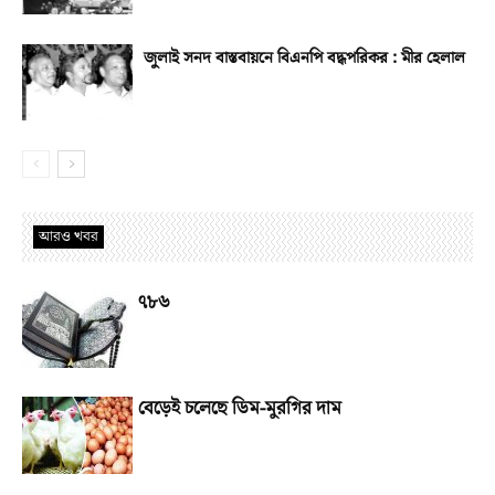
জুলাই সনদ বাস্তবায়নে বিএনপি বদ্ধপরিকর : মীর হেলাল
আরও খবর
৭৮৬
বেড়েই চলেছে ডিম-মুরগির দাম