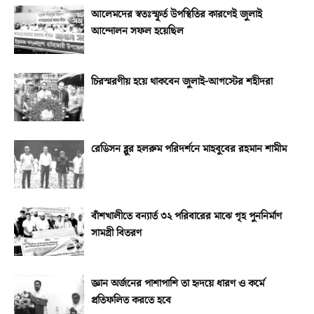
আলেমদের স্বতঃস্ফূর্ত উপস্থিতির কারণেই জুলাই
আন্দোলন সফল হয়েছিল
চিরস্মরণীয় হয়ে থাকবেন জুলাই-আগস্টের শহীদরা
রেডিসন ব্লুর হলরুম পরিদর্শনে মাহবুবের রহমান শামীম
বাঁশখালীতে বন্যার্ত ৩২ পরিবারের মাঝে গৃহ পুননির্মাণ
সামগ্রী বিতরণ
জ্ঞান অর্জনের পাশাপাশি তা হৃদয়ে ধারণ ও কর্মে
প্রতিফলিত করতে হবে