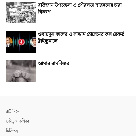
রাউজান উপজেলা ও পৌরসভা ছাত্রদলের চারা
বিতরণ
ওবায়দুল কাদের ও সাদ্দাম হোসেনের কল রেকর্ড
ট্রাইব্যুনালে
আমার রামকিঙ্কর
এই দিনে
কৌতুক কণিকা
চিঠিপত্র