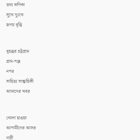
তথ্য কণিকা
সুখে দুঃখে
হৃদয় বৃত্তি
বৃহত্তর চট্টগ্রাম
গ্রাম-গঞ্জ
নগর
সাহিত্য সাপ্তাহিকী
আমাদের খবর
খোলা হাওয়া
আগামীদের আসর
নারী