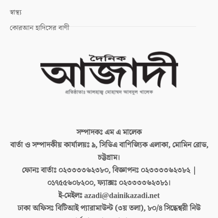
স্বাস্থ্য
কোরআন হাদিসের বাণী
সম্পাদকঃ
এম এ মালেক
বার্তা ও সম্পাদকীয় কার্যালয়ঃ
৯, সিডিএ বাণিজ্যিক এলাকা, মোমিন রোড,
চট্টগ্রাম।
ফোনঃ বার্তাঃ
০২৩৩৩৩৬২৩৮০, বিজ্ঞাপনঃ ০২৩৩৩৩৬২৩৮২ |
০১৭৫৫৬০৮২০০, ফ্যাক্সঃ ০২৩৩৩৩৬২৩৮১।
ই-মেইলঃ
azadi@dainikazadi.net
ঢাকা অফিসঃ
বিটিআই প্যারামাউন্ট (৩য় তলা), ৮০/৪ সিদ্ধেশ্বরী নিউ