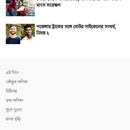
মাংস সংরক্ষণ
পতেঙ্গায় ট্রাকের সঙ্গে মোটর সাইকেলের সংঘর্ষ,
নিহত ২
এই দিনে
কৌতুক কণিকা
চিঠিপত্র
তথ্য কণিকা
সুখে দুঃখে
হৃদয় বৃত্তি