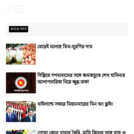
আরও খবর
বেড়েই চলেছে ডিম-মুরগির দাম
দিল্লিতে গণমাধ্যমের সঙ্গে ক্ষমতাচ্যুত শেখ হাসিনার
আলাপচারিতা নিয়ে ক্ষুব্ধ ঢাকা
থাইল্যান্ড সফরে মিয়ানমারের মিন অং হ্লাইং
পোড়া তেলে খাবার তৈরি, বাসি গ্রিলের সঙ্গে মাছ ও