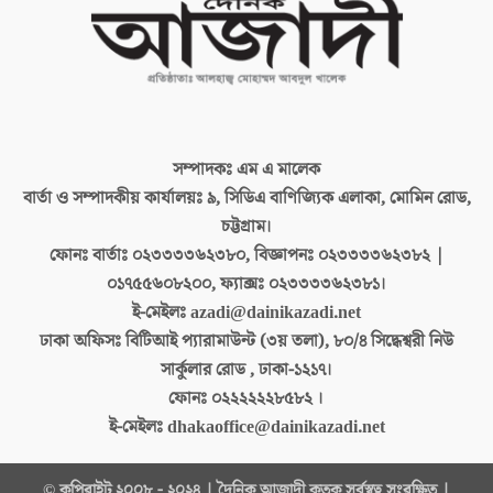
সম্পাদকঃ
এম এ মালেক
বার্তা ও সম্পাদকীয় কার্যালয়ঃ
৯, সিডিএ বাণিজ্যিক এলাকা, মোমিন রোড,
চট্টগ্রাম।
ফোনঃ বার্তাঃ
০২৩৩৩৩৬২৩৮০, বিজ্ঞাপনঃ ০২৩৩৩৩৬২৩৮২ |
০১৭৫৫৬০৮২০০, ফ্যাক্সঃ ০২৩৩৩৩৬২৩৮১।
ই-মেইলঃ
azadi@dainikazadi.net
ঢাকা অফিসঃ
বিটিআই প্যারামাউন্ট (৩য় তলা), ৮০/৪ সিদ্ধেশ্বরী নিউ
সার্কুলার রোড , ঢাকা-১২১৭।
ফোনঃ
০২২২২২২৮৫৮২ ।
ই-মেইলঃ
dhakaoffice@dainikazadi.net
© কপিরাইট ২০০৮ - ২০২৪ | দৈনিক আজাদী কতৃক সর্বস্বত্ব সংরক্ষিত |