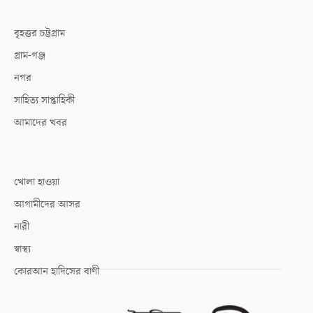
বৃহত্তর চট্টগ্রাম
গ্রাম-গঞ্জ
নগর
সাহিত্য সাপ্তাহিকী
আমাদের খবর
খোলা হাওয়া
আগামীদের আসর
নারী
স্বাস্থ্য
কোরআন হাদিসের বাণী