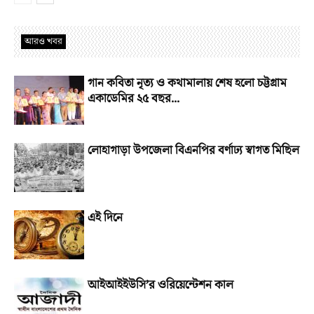
আরও খবর
গান কবিতা নৃত্য ও কথামালায় শেষ হলো চট্টগ্রাম
একাডেমির ২৫ বছর...
লোহাগাড়া উপজেলা বিএনপির বর্ণাঢ্য স্বাগত মিছিল
এই দিনে
আইআইইউসি’র ওরিয়েন্টেশন কাল