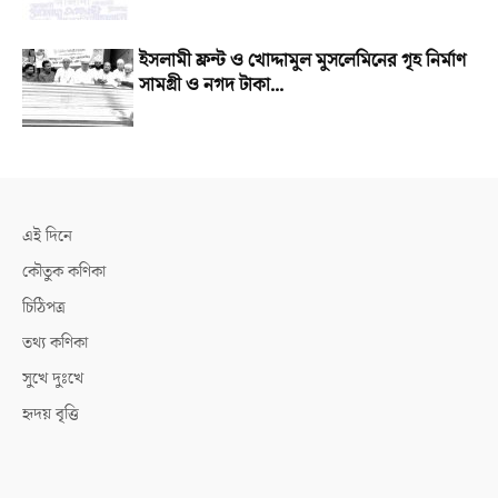
ইসলামী ফ্রন্ট ও খোদ্দামুল মুসলেমিনের গৃহ নির্মাণ
সামগ্রী ও নগদ টাকা...
এই দিনে
কৌতুক কণিকা
চিঠিপত্র
তথ্য কণিকা
সুখে দুঃখে
হৃদয় বৃত্তি