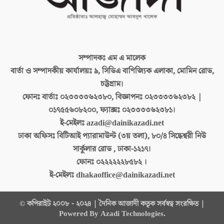
সম্পাদকঃ
এম এ মালেক
বার্তা ও সম্পাদকীয় কার্যালয়ঃ
৯, সিডিএ বাণিজ্যিক এলাকা, মোমিন রোড,
চট্টগ্রাম।
ফোনঃ বার্তাঃ
০২৩৩৩৩৬২৩৮০, বিজ্ঞাপনঃ ০২৩৩৩৩৬২৩৮২ |
০১৭৫৫৬০৮২০০, ফ্যাক্সঃ ০২৩৩৩৩৬২৩৮১।
ই-মেইলঃ
azadi@dainikazadi.net
ঢাকা অফিসঃ
বিটিআই প্যারামাউন্ট (৩য় তলা), ৮০/৪ সিদ্ধেশ্বরী নিউ
সার্কুলার রোড , ঢাকা-১২১৭।
ফোনঃ
০২২২২২২৮৫৮২ ।
ই-মেইলঃ
dhakaoffice@dainikazadi.net
© কপিরাইট ২০০৮ - ২০২৪ | দৈনিক আজাদী কতৃক সর্বস্বত্ব সংরক্ষিত |
Powered By Azadi Technologies.