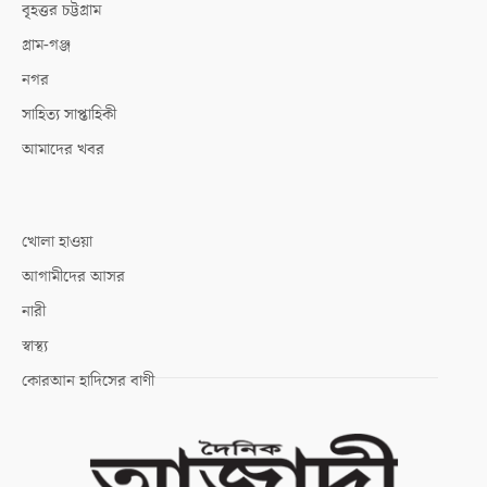
বৃহত্তর চট্টগ্রাম
গ্রাম-গঞ্জ
নগর
সাহিত্য সাপ্তাহিকী
আমাদের খবর
খোলা হাওয়া
আগামীদের আসর
নারী
স্বাস্থ্য
কোরআন হাদিসের বাণী