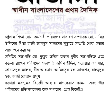
চট্টগ্রাম শিক্ষা বোর্ড কর্মচারী পরিষদের সাধারণ সম্পাদক মো. নাসির
উদ্দিনের পিতা হাজী আবদুস সালামের মৃত্যুতে সম্প্রতি শোক সভার
আয়োজন করা হয়।
সমিতির সভাপতি মো. কুতুব উদ্দিন হাছান নুরীর সভাপতিত্বে এতে
বক্তব্য রাখেন পরিষদের সভাপতি জসিম উদ্দিন, সরোয়ার কায়সার,
জামসেদুল আলম, মীর আবছার, আজিজুল হক আরশেদ, মাহমুদুল
হক, কাজী রোম্মান প্রমুখ।
বক্তারা মরহুমের বিদেহী আত্মার মাগফেরাত কামনা এবং তাঁর
পরিবারের প্রতি সমবেদনা জ্ঞাপন করেন। প্রেস বিজ্ঞপ্তি।