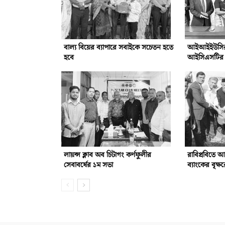
বাল্য বিয়ের ব্যাপারে সবাইকে সচেতন হতে
আইআইইউসির সঙ
হবে
আইসিএসটির সম
লায়ন্স ক্লাব অব চিটাগং কর্ণফুলীর
রাবিপ্রবিতে 
সেবাবর্ষের ১ম সভা
ব্যাংকের বৃক্ষ