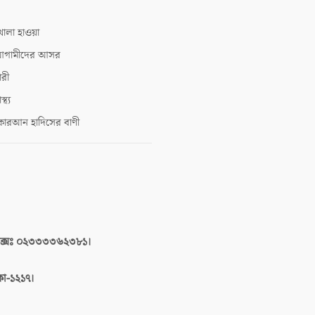
োলা হাওয়া
গামীদের আসর
ারী
াস্থ্য
োরআন হাদিসের বাণী
াক্সঃ ০২৩৩৩৩৬২৩৮১।
াকা-১২১৭।