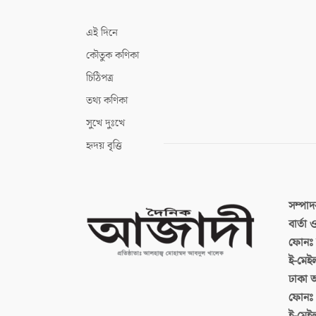
এই দিনে
কৌতুক কণিকা
চিঠিপত্র
তথ্য কণিকা
সুখে দুঃখে
হৃদয় বৃত্তি
সম্পা
বার্তা
ফোনঃ ব
ই-মেই
ঢাকা 
ফোনঃ