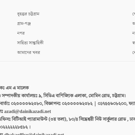
বৃহত্তর চট্টগ্রাম
খ
গ্রাম-গঞ্জ
আ
নগর
ন
সাহিত্য সাপ্তাহিকী
স্ব
আমাদের খবর
ক
দকঃ
এম এ মালেক
 ও সম্পাদকীয় কার্যালয়ঃ
৯, সিডিএ বাণিজ্যিক এলাকা, মোমিন রোড, চট্টগ্রাম।
ার্তাঃ
০২৩৩৩৩৬২৩৮০, বিজ্ঞাপনঃ ০২৩৩৩৩৬২৩৮২ | ০১৭৫৫৬০৮২০০, ফ্য
লঃ
azadi@dainikazadi.net
অফিসঃ
বিটিআই প্যারামাউন্ট (৩য় তলা), ৮০/৪ সিদ্ধেশ্বরী নিউ সার্কুলার রোড , ঢ
০২২২২২২৮৫৮২ ।