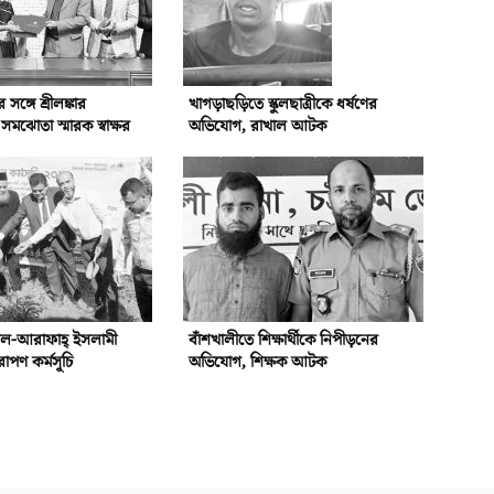
্গে শ্রীলঙ্কার
খাগড়াছড়িতে স্কুলছাত্রীকে ধর্ষণের
ঝোতা স্মারক স্বাক্ষর
অভিযোগ, রাখাল আটক
আল-আরাফাহ্‌ ইসলামী
বাঁশখালীতে শিক্ষার্থীকে নিপীড়নের
রোপণ কর্মসূচি
অভিযোগ, শিক্ষক আটক