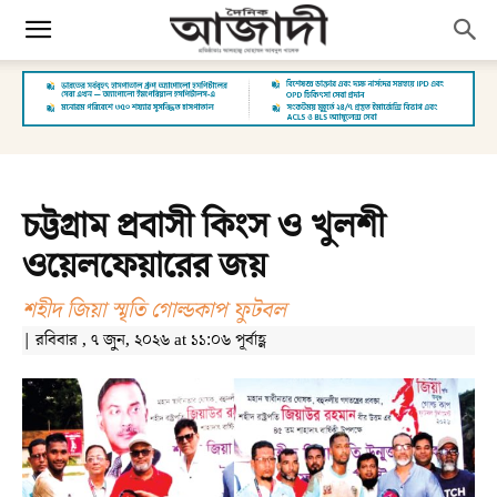
চট্টগ্রাম প্রবাসী কিংস ও খুলশী
ওয়েলফেয়ারের জয়
শহীদ জিয়া স্মৃতি গোল্ডকাপ ফুটবল
| রবিবার , ৭ জুন, ২০২৬ at ১১:০৬ পূর্বাহ্ণ