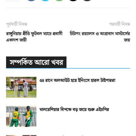
পূর্ববর্তী নিবন্ধ
পরবর্তী নিবন্ধ
রাঙ্গুনিয়ায় প্রীতি ফুটবল ম্যাচে প্রবাসী
চিটাগং রয়্যালস ও আগ্রাবাদ মাস্টার্সের
একাদশ জয়ী
জয়
সম্পর্কিত আরো খবর
৫৪ রানে অলআউট হয়ে ইনিংসে হারল টাইগাররা
মালয়েশিয়ার বিপক্ষে বড় জয়ে শুরু এইচপির