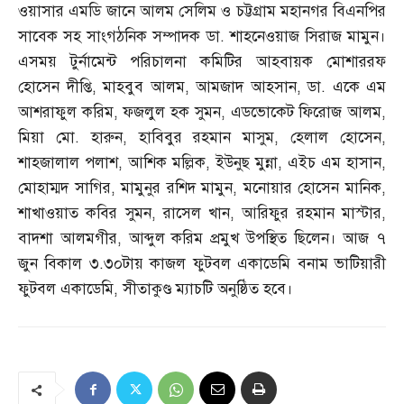
ওয়াসার এমডি জানে আলম সেলিম ও চট্টগ্রাম মহানগর বিএনপির
সাবেক সহ সাংগঠনিক সম্পাদক ডা
.
শাহনেওয়াজ সিরাজ মামুন।
এসময় টুর্নামেন্ট পরিচালনা কমিটির আহবায়ক মোশাররফ
হোসেন দীপ্তি
,
মাহবুব আলম
,
আমজাদ আহসান
,
ডা
.
একে এম
আশরাফুল করিম
,
ফজলুল হক সুমন
,
এডভোকেট ফিরোজ আলম
,
মিয়া মো
.
হারুন
,
হাবিবুর রহমান মাসুম
,
হেলাল হোসেন
,
শাহজালাল পলাশ
,
আশিক মল্লিক
,
ইউনুছ মুন্না
,
এইচ এম হাসান
,
মোহাম্মদ সাগির
,
মামুনুর রশিদ মামুন
,
মনোয়ার হোসেন মানিক
,
শাখাওয়াত কবির সুমন
,
রাসেল খান
,
আরিফুর রহমান মাস্টার
,
বাদশা আলমগীর
,
আব্দুল করিম প্রমুখ উপস্থিত ছিলেন। আজ ৭
জুন বিকাল ৩
.
৩০টায় কাজল ফুটবল একাডেমি বনাম ভাটিয়ারী
ফুটবল একাডেমি
,
সীতাকুণ্ড ম্যাচটি অনুষ্ঠিত হবে।