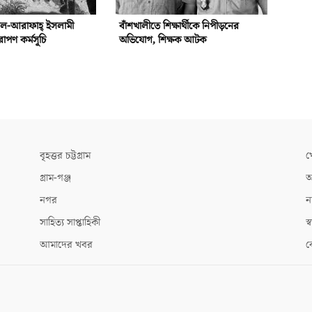
আল-আরাফাহ্‌ ইসলামী
বাঁশখালীতে শিক্ষার্থীকে নিপীড়নের
রোপণ কর্মসূচি
অভিযোগ, শিক্ষক আটক
বৃহত্তর চট্টগ্রাম
খ
গ্রাম-গঞ্জ
আ
নগর
ন
সাহিত্য সাপ্তাহিকী
স্ব
আমাদের খবর
ক