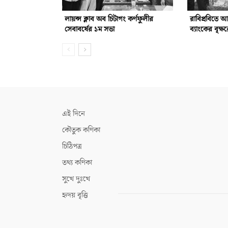
লায়ন্স ক্লাব অব চিটাগং কর্ণফুলীর
রাবিপ্রবিতে 
সেবাবর্ষের ১ম সভা
ব্যাংকের বৃক্ষ
এই দিনে
কৌতুক কণিকা
চিঠিপত্র
তথ্য কণিকা
সুখে দুঃখে
হৃদয় বৃত্তি