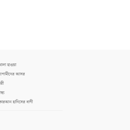
োলা হাওয়া
গামীদের আসর
ারী
াস্থ্য
োরআন হাদিসের বাণী