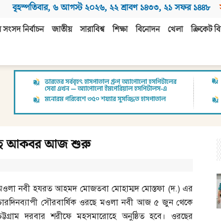
বৃহস্পতিবার
,
৬ আগস্ট ২০২৬
,
২২ শ্রাবণ ১৪৩৩
,
২১ সফর ১৪৪৮
 সংসদ নির্বাচন
জাতীয়
সারাবিশ্ব
শিক্ষা
বিনোদন
খেলা
ক্রিকেট বি
 ওরছে আকবর আজ শুরু
মওলা নবী হযরত আহমদ মোজতবা মোহাম্মদ মোস্তফা
(
দ
.)
এর
চারদিনব্যাপী সৌরবার্ষিক ওরছে মওলা নবী আজ ৫ জুন থেকে
চট্টগ্রাম দরবার শরীফে মহসমারোহে অনুষ্ঠিত হবে। ওরছের