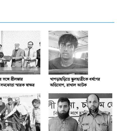
্গে শ্রীলঙ্কার
খাগড়াছড়িতে স্কুলছাত্রীকে ধর্ষণের
ঝোতা স্মারক স্বাক্ষর
অভিযোগ, রাখাল আটক