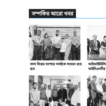
সম্পর্কিত আরো খবর
বাল্য বিয়ের ব্যাপারে সবাইকে সচেতন হতে
আইআইইউসির সঙ
হবে
আইসিএসটির সম