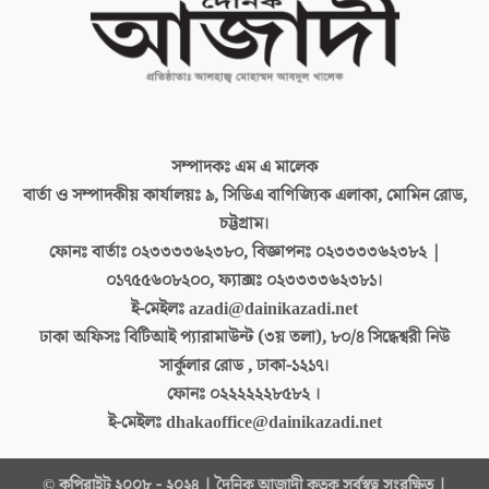
সম্পাদকঃ
এম এ মালেক
বার্তা ও সম্পাদকীয় কার্যালয়ঃ
৯, সিডিএ বাণিজ্যিক এলাকা, মোমিন রোড,
চট্টগ্রাম।
ফোনঃ বার্তাঃ
০২৩৩৩৩৬২৩৮০, বিজ্ঞাপনঃ ০২৩৩৩৩৬২৩৮২ |
০১৭৫৫৬০৮২০০, ফ্যাক্সঃ ০২৩৩৩৩৬২৩৮১।
ই-মেইলঃ
azadi@dainikazadi.net
ঢাকা অফিসঃ
বিটিআই প্যারামাউন্ট (৩য় তলা), ৮০/৪ সিদ্ধেশ্বরী নিউ
সার্কুলার রোড , ঢাকা-১২১৭।
ফোনঃ
০২২২২২২৮৫৮২ ।
ই-মেইলঃ
dhakaoffice@dainikazadi.net
© কপিরাইট ২০০৮ - ২০২৪ | দৈনিক আজাদী কতৃক সর্বস্বত্ব সংরক্ষিত |