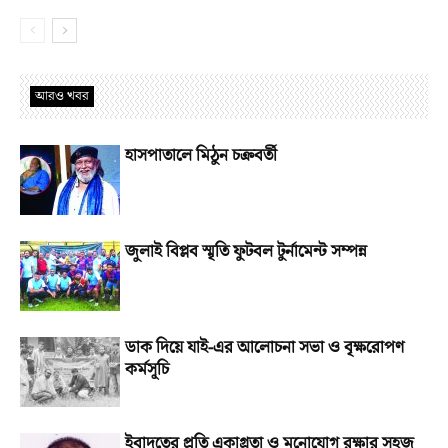
আরও খবর
হাসপাতালে মিঠুন চক্রবর্তী
জুলাই বিপ্লব স্মৃতি ফুটবল টুর্নামেন্ট সম্পন্ন
ডাক দিয়ে যাই-এর আলোচনা সভা ও বৃক্ষরোপণ
কর্মসূচি
ইবাদতের প্রতি একাগ্রতা ও মনোযোগ রক্ষার সহজ