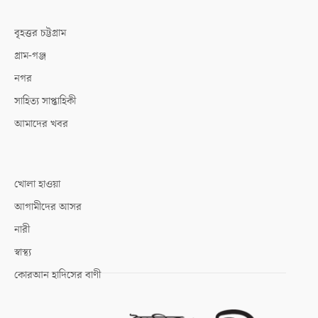
বৃহত্তর চট্টগ্রাম
গ্রাম-গঞ্জ
নগর
সাহিত্য সাপ্তাহিকী
আমাদের খবর
খোলা হাওয়া
আগামীদের আসর
নারী
স্বাস্থ্য
কোরআন হাদিসের বাণী