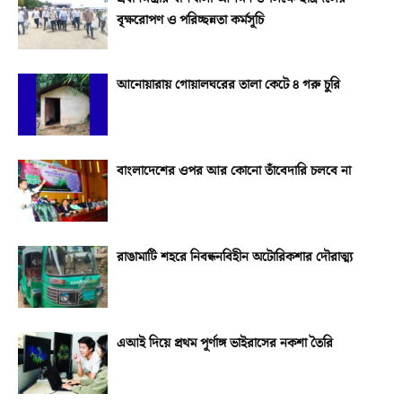
বৃক্ষরোপণ ও পরিচ্ছন্নতা কর্মসূচি
আনোয়ারায় গোয়ালঘরের তালা কেটে ৪ গরু চুরি
বাংলাদেশের ওপর আর কোনো তাঁবেদারি চলবে না
রাঙামাটি শহরে নিবন্ধনবিহীন অটোরিকশার দৌরাত্ম্য
এআই দিয়ে প্রথম পূর্ণাঙ্গ ভাইরাসের নকশা তৈরি