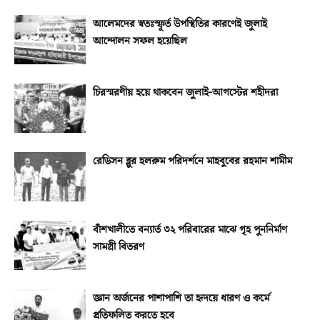
আলেমদের স্বতঃস্ফূর্ত উপস্থিতির কারণেই জুলাই
আন্দোলন সফল হয়েছিল
চিরস্মরণীয় হয়ে থাকবেন জুলাই-আগস্টের শহীদরা
রেডিসন ব্লুর হলরুম পরিদর্শনে মাহবুবের রহমান শামীম
বাঁশখালীতে বন্যার্ত ৩২ পরিবারের মাঝে গৃহ পুননির্মাণ
সামগ্রী বিতরণ
জ্ঞান অর্জনের পাশাপাশি তা হৃদয়ে ধারণ ও কর্মে
প্রতিফলিত করতে হবে