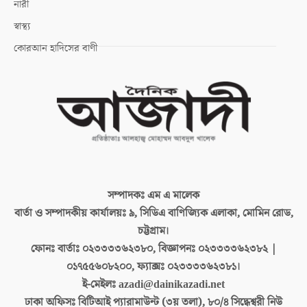
নারী
স্বাস্থ্য
কোরআন হাদিসের বাণী
সম্পাদকঃ
এম এ মালেক
বার্তা ও সম্পাদকীয় কার্যালয়ঃ
৯, সিডিএ বাণিজ্যিক এলাকা, মোমিন রোড,
চট্টগ্রাম।
ফোনঃ বার্তাঃ
০২৩৩৩৩৬২৩৮০, বিজ্ঞাপনঃ ০২৩৩৩৩৬২৩৮২ |
০১৭৫৫৬০৮২০০, ফ্যাক্সঃ ০২৩৩৩৩৬২৩৮১।
ই-মেইলঃ
azadi@dainikazadi.net
ঢাকা অফিসঃ
বিটিআই প্যারামাউন্ট (৩য় তলা), ৮০/৪ সিদ্ধেশ্বরী নিউ