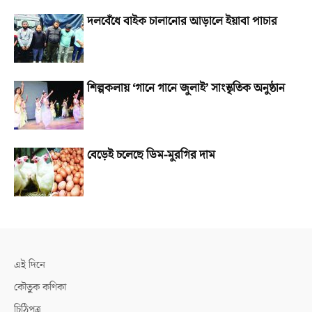
দলবেঁধে বাইক চালানোর আড়ালে ইয়াবা পাচার
শিল্পকলায় ‘গানে গানে জুলাই’ সাংস্কৃতিক অনুষ্ঠান
বেড়েই চলেছে ডিম-মুরগির দাম
এই দিনে
কৌতুক কণিকা
চিঠিপত্র