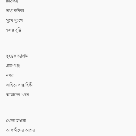
চিঠিপত্র
তথ্য কণিকা
সুখে দুঃখে
হৃদয় বৃত্তি
বৃহত্তর চট্টগ্রাম
গ্রাম-গঞ্জ
নগর
সাহিত্য সাপ্তাহিকী
আমাদের খবর
খোলা হাওয়া
আগামীদের আসর