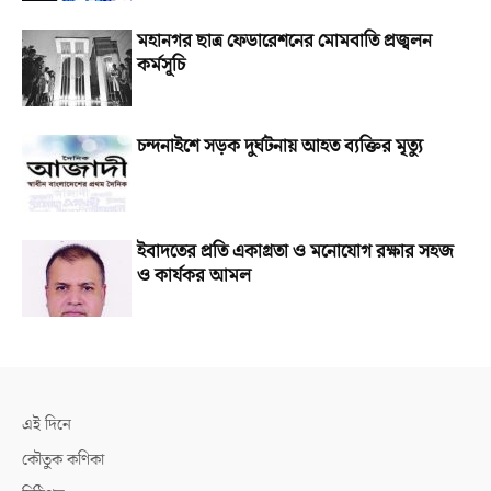
মহানগর ছাত্র ফেডারেশনের মোমবাতি প্রজ্বলন
কর্মসূচি
চন্দনাইশে সড়ক দুর্ঘটনায় আহত ব্যক্তির মৃত্যু
ইবাদতের প্রতি একাগ্রতা ও মনোযোগ রক্ষার সহজ
ও কার্যকর আমল
এই দিনে
কৌতুক কণিকা