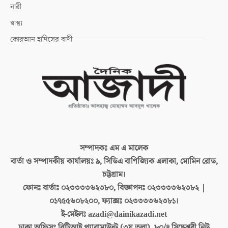
নারী
স্বাস্থ্য
কোরআন হাদিসের বাণী
সম্পাদকঃ
এম এ মালেক
বার্তা ও সম্পাদকীয় কার্যালয়ঃ
৯, সিডিএ বাণিজ্যিক এলাকা, মোমিন রোড,
চট্টগ্রাম।
ফোনঃ বার্তাঃ
০২৩৩৩৩৬২৩৮০, বিজ্ঞাপনঃ ০২৩৩৩৩৬২৩৮২ |
০১৭৫৫৬০৮২০০, ফ্যাক্সঃ ০২৩৩৩৩৬২৩৮১।
ই-মেইলঃ
azadi@dainikazadi.net
ঢাকা অফিসঃ
বিটিআই প্যারামাউন্ট (৩য় তলা), ৮০/৪ সিদ্ধেশ্বরী নিউ