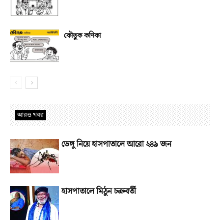
কৌতুক কণিকা
আরও খবর
ডেঙ্গু নিয়ে হাসপাতালে আরো ২৪৯ জন
হাসপাতালে মিঠুন চক্রবর্তী