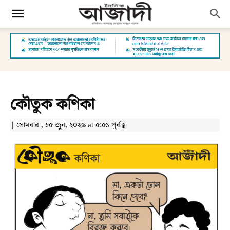
কৌতুক কণিকা
| সোমবার , ১৫ জুন, ২০২৬ at ৫:৫১ পূর্বাহ্ণ