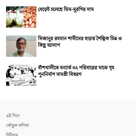
বেড়েই চলেছে ডিম-মুরগির দাম
মিজানুর রহমান শামীমের ছড়ায় শৈল্পিক চিত্র ও
কিছু আলাপ
বাঁশখালীতে বন্যার্ত ৩২ পরিবারের মাঝে গৃহ
পুননির্মাণ সামগ্রী বিতরণ
এই দিনে
কৌতুক কণিকা
চিঠিপত্র