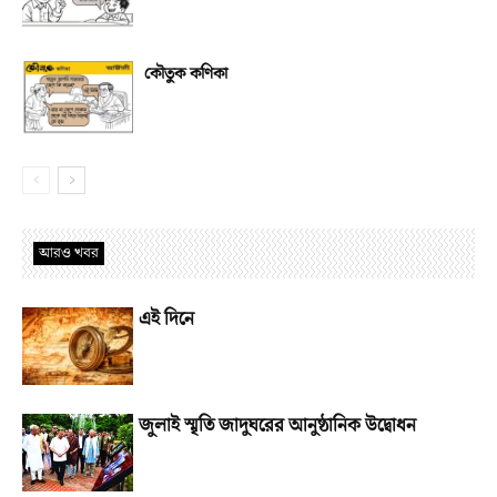
কৌতুক কণিকা
আরও খবর
এই দিনে
জুলাই স্মৃতি জাদুঘরের আনুষ্ঠানিক উদ্বোধন