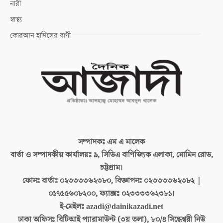
নারী
স্বাস্থ্য
কোরআন হাদিসের বাণী
সম্পাদকঃ
এম এ মালেক
বার্তা ও সম্পাদকীয় কার্যালয়ঃ
৯, সিডিএ বাণিজ্যিক এলাকা, মোমিন রোড,
চট্টগ্রাম।
ফোনঃ বার্তাঃ
০২৩৩৩৩৬২৩৮০, বিজ্ঞাপনঃ ০২৩৩৩৩৬২৩৮২ |
০১৭৫৫৬০৮২০০, ফ্যাক্সঃ ০২৩৩৩৩৬২৩৮১।
ই-মেইলঃ
azadi@dainikazadi.net
ঢাকা অফিসঃ
বিটিআই প্যারামাউন্ট (৩য় তলা), ৮০/৪ সিদ্ধেশ্বরী নিউ