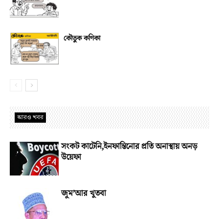
কৌতুক কণিকা
আরও খবর
সংকট কাটেনি,ইনফান্তিনোর প্রতি অনাস্থায় অনড়
উয়েফা
জুম’আর খুতবা