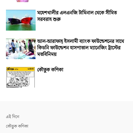
মহেশখালীর এলএনজি টার্মিনাল থেকে সীমিত
সরবরাহ শুরু
আল-আরাফাহ্‌ ইসলামী ব্যাংক ফাউন্ডেশনের সাথে
কিডনি ফাউন্ডেশন হাসপাতাল ম্যানেজিং ট্রাস্টের
মতবিনিময়
কৌতুক কণিকা
এই দিনে
কৌতুক কণিকা