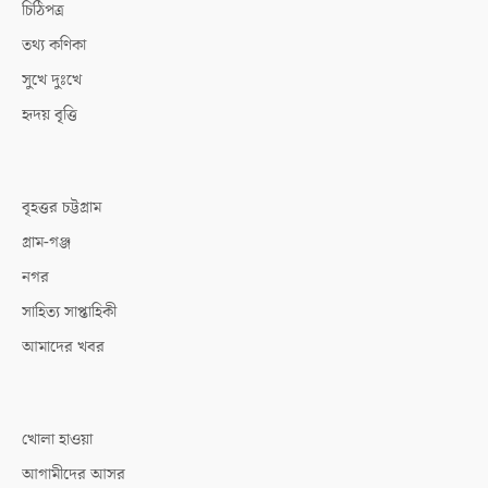
চিঠিপত্র
তথ্য কণিকা
সুখে দুঃখে
হৃদয় বৃত্তি
বৃহত্তর চট্টগ্রাম
গ্রাম-গঞ্জ
নগর
সাহিত্য সাপ্তাহিকী
আমাদের খবর
খোলা হাওয়া
আগামীদের আসর