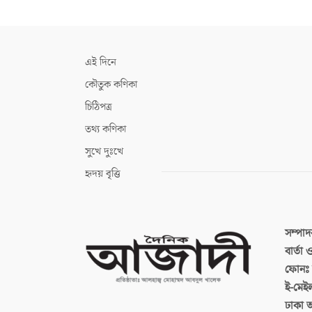
এই দিনে
কৌতুক কণিকা
চিঠিপত্র
তথ্য কণিকা
সুখে দুঃখে
হৃদয় বৃত্তি
সম্পা
বার্তা
ফোনঃ ব
ই-মেই
ঢাকা 