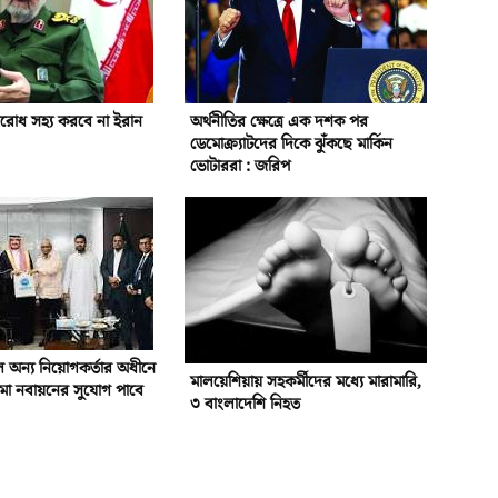
বরোধ সহ্য করবে না ইরান
অর্থনীতির ক্ষেত্রে এক দশক পর
ডেমোক্র্যাটদের দিকে ঝুঁকছে মার্কিন
ভোটাররা : জরিপ
 অন্য নিয়োগকর্তার অধীনে
মালয়েশিয়ায় সহকর্মীদের মধ্যে মারামারি,
া নবায়নের সুযোগ পাবে
৩ বাংলাদেশি নিহত