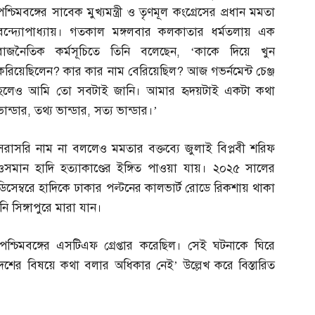
পশ্চিমবঙ্গের সাবেক মুখ্যমন্ত্রী ও তৃণমূল কংগ্রেসের প্রধান মমতা
বন্দ্যোপাধ্যায়। গতকাল মঙ্গলবার কলকাতার ধর্মতলায় এক
রাজনৈতিক কর্মসূচিতে তিনি বলেছেন
, ‘
কাকে দিয়ে খুন
করিয়েছিলেন
?
কার কার নাম বেরিয়েছিল
?
আজ গভর্নমেন্ট চেঞ্জ
হলেও আমি তো সবটাই জানি। আমার হৃদয়টাই একটা কথা
ভান্ডার
,
তথ্য ভান্ডার
,
সত্য ভান্ডার।’
সরাসরি নাম না বললেও মমতার বক্তব্যে জুলাই বিপ্লবী শরিফ
ওসমান হাদি হত্যাকাণ্ডের ইঙ্গিত পাওয়া যায়। ২০২৫ সালের
ডিসেম্বরে হাদিকে ঢাকার পল্টনের কালভার্ট রোডে রিকশায় থাকা
ি সিঙ্গাপুরে মারা যান।
চিমবঙ্গের এসটিএফ গ্রেপ্তার করেছিল। সেই ঘটনাকে ঘিরে
েশের বিষয়ে কথা বলার অধিকার নেই’ উল্লেখ করে বিস্তারিত