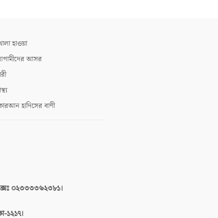
োলা হাওয়া
গামীদের আসর
ারী
াস্থ্য
োরআন হাদিসের বাণী
াক্সঃ ০২৩৩৩৩৬২৩৮১।
াকা-১২১৭।