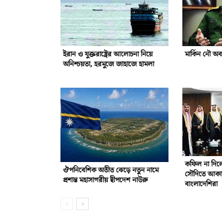
ইরান ও যুক্তরাষ্ট্রের আলোচনা নিয়ে
মার্কিন নৌ অ
অনিশ্চয়তা, হরমুজে জাহাজে হামলা
কফিল না দিলে
ঔপনিবেশিক অতীত ঝেড়ে নতুন নামে
সৌদিতে আকাম
প্রশান্ত মহাসাগরীয় দ্বীপদেশ নাউরু
বাংলাদেশিরা