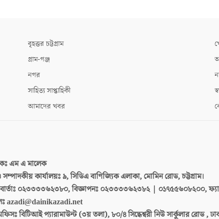
বৃহত্তর চট্টগ্রাম
খ
গ্রাম-গঞ্জ
আ
নগর
ন
সাহিত্য সাপ্তাহিকী
স্ব
আমাদের খবর
ক
দকঃ
এম এ মালেক
 ও সম্পাদকীয় কার্যালয়ঃ
৯, সিডিএ বাণিজ্যিক এলাকা, মোমিন রোড, চট্টগ্রাম।
ার্তাঃ
০২৩৩৩৩৬২৩৮০, বিজ্ঞাপনঃ ০২৩৩৩৩৬২৩৮২ | ০১৭৫৫৬০৮২০০, ফ্য
লঃ
azadi@dainikazadi.net
অফিসঃ
বিটিআই প্যারামাউন্ট (৩য় তলা), ৮০/৪ সিদ্ধেশ্বরী নিউ সার্কুলার রোড , ঢ