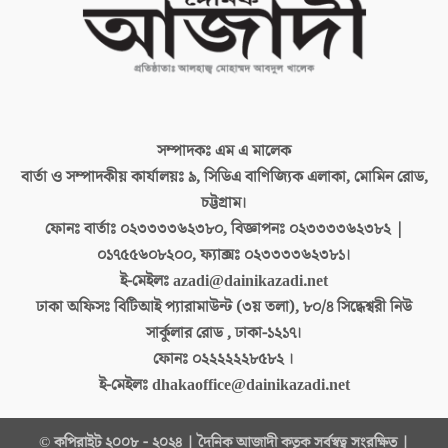
সম্পাদকঃ
এম এ মালেক
বার্তা ও সম্পাদকীয় কার্যালয়ঃ
৯, সিডিএ বাণিজ্যিক এলাকা, মোমিন রোড,
চট্টগ্রাম।
ফোনঃ বার্তাঃ
০২৩৩৩৩৬২৩৮০, বিজ্ঞাপনঃ ০২৩৩৩৩৬২৩৮২ |
০১৭৫৫৬০৮২০০, ফ্যাক্সঃ ০২৩৩৩৩৬২৩৮১।
ই-মেইলঃ
azadi@dainikazadi.net
ঢাকা অফিসঃ
বিটিআই প্যারামাউন্ট (৩য় তলা), ৮০/৪ সিদ্ধেশ্বরী নিউ
সার্কুলার রোড , ঢাকা-১২১৭।
ফোনঃ
০২২২২২২৮৫৮২ ।
ই-মেইলঃ
dhakaoffice@dainikazadi.net
© কপিরাইট ২০০৮ - ২০২৪ | দৈনিক আজাদী কতৃক সর্বস্বত্ব সংরক্ষিত |