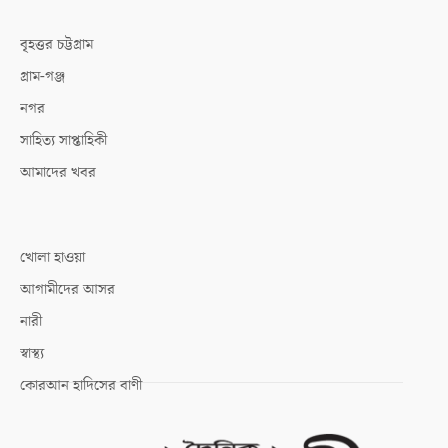
বৃহত্তর চট্টগ্রাম
গ্রাম-গঞ্জ
নগর
সাহিত্য সাপ্তাহিকী
আমাদের খবর
খোলা হাওয়া
আগামীদের আসর
নারী
স্বাস্থ্য
কোরআন হাদিসের বাণী