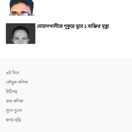
বোয়ালখালীতে পুকুরে ডুবে ১ ব্যক্তির মৃত্যু
এই দিনে
কৌতুক কণিকা
চিঠিপত্র
তথ্য কণিকা
সুখে দুঃখে
হৃদয় বৃত্তি