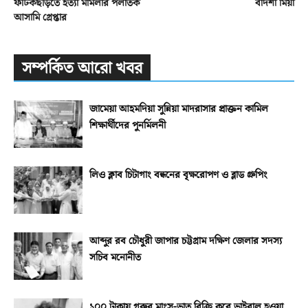
ফটিকছড়িতে হত্যা মামলার পলাতক
বাদশা মিয়া
আসামি গ্রেপ্তার
সম্পর্কিত আরো খবর
জামেয়া আহমদিয়া সুন্নিয়া মাদরাসার প্রাক্তন কামিল
শিক্ষার্থীদের পুনর্মিলনী
লিও ক্লাব চিটাগাং বন্ধনের বৃক্ষরোপণ ও ব্লাড গ্রুপিং
আব্দুর রব চৌধুরী জাপার চট্টগ্রাম দক্ষিণ জেলার সদস্য
সচিব মনোনীত
১০০ টাকায় গরুর মাংস-ভাত বিক্রি করে ভাইরাল হওয়া